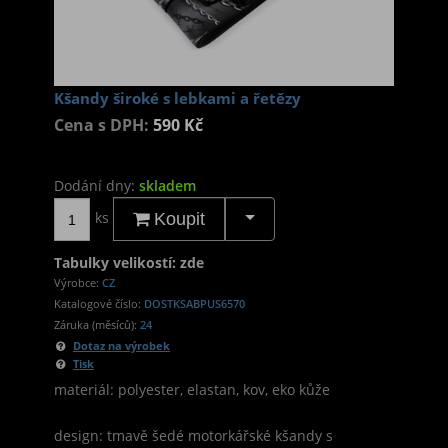
Kšandy široké s lebkami a řetězy
Cena s DPH:
590 Kč
Dodání dny:
skladem
ks
Koupit
Tabulky velikostí: zde
Výrobce:
CZ
Katalogové číslo:
DOSTKSABPUS6570
Záruka (měsíců):
24
Dotaz na výrobek
Tisk
materiál: polyester, elastan, kov, eko kůže
design: tmavě šedé motorkářské kšandy s