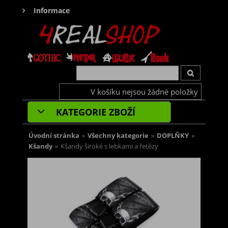
Informace
V košíku nejsou žádné položky
KATEGORIE ZBOŽÍ
Úvodní stránka
»
Všechny kategorie
»
DOPLŇKY
»
Kšandy
»
Kšandy široké s lebkami a řetězy