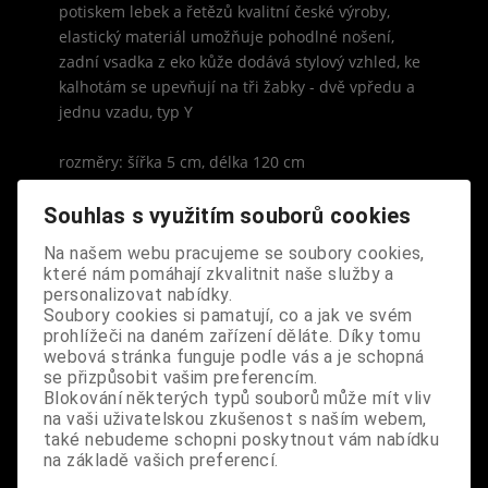
potiskem lebek a řetězů kvalitní české výroby,
elastický materiál umožňuje pohodlné nošení,
zadní vsadka z eko kůže dodává stylový vzhled, ke
kalhotám se upevňují na tři žabky - dvě vpředu a
jednu vzadu, typ Y
rozměry: šířka 5 cm, délka 120 cm
Souhlas s využitím souborů cookies
Na našem webu pracujeme se soubory cookies,
které nám pomáhají zkvalitnit naše služby a
personalizovat nabídky.
S výrobkem se také prodává
Soubory cookies si pamatují, co a jak ve svém
prohlížeči na daném zařízení děláte. Díky tomu
webová stránka funguje podle vás a je schopná
se přizpůsobit vašim preferencím.
Blokování některých typů souborů může mít vliv
na vaši uživatelskou zkušenost s naším webem,
také nebudeme schopni poskytnout vám nabídku
na základě vašich preferencí.