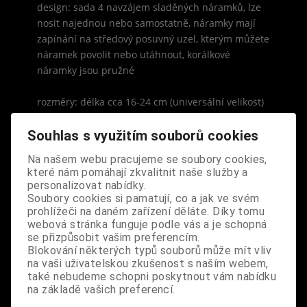
design: sada 4 navzájem sladěných náramků, lze
nosit najednou nebo samostatně, náramky mají
zapínání na středový posuvný uzel, kterým můžete
náramek povolit nebo utáhnout, korálkové
náramky jsou pružné
rozměry: délka cca 16-24 cm (universální velikost)
Souhlas s využitím souborů cookies
Na našem webu pracujeme se soubory cookies,
které nám pomáhají zkvalitnit naše služby a
personalizovat nabídky.
S výrobkem se také prodává
Soubory cookies si pamatují, co a jak ve svém
prohlížeči na daném zařízení děláte. Díky tomu
webová stránka funguje podle vás a je schopná
se přizpůsobit vašim preferencím.
Blokování některých typů souborů může mít vliv
na vaši uživatelskou zkušenost s naším webem,
také nebudeme schopni poskytnout vám nabídku
na základě vašich preferencí.