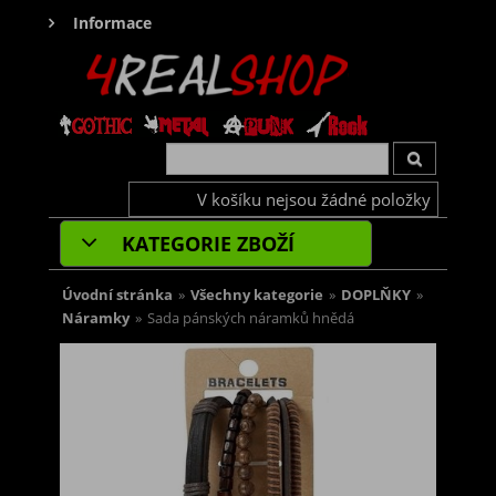
Informace
V košíku nejsou žádné položky
KATEGORIE ZBOŽÍ
Úvodní stránka
»
Všechny kategorie
»
DOPLŇKY
»
Náramky
»
Sada pánských náramků hnědá