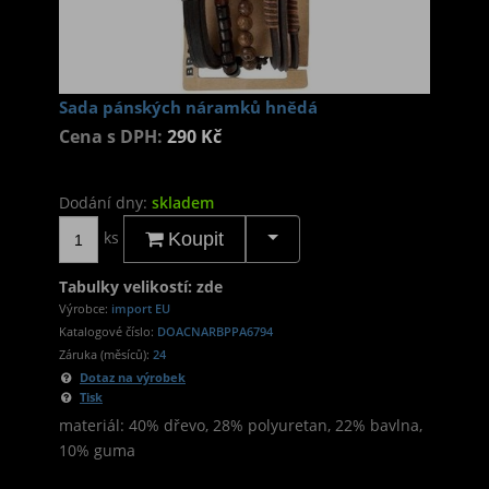
Sada pánských náramků hnědá
Cena s DPH:
290 Kč
Dodání dny:
skladem
ks
Koupit
Tabulky velikostí: zde
Výrobce:
import EU
Katalogové číslo:
DOACNARBPPA6794
Záruka (měsíců):
24
Dotaz na výrobek
Tisk
materiál: 40% dřevo, 28% polyuretan, 22% bavlna,
10% guma