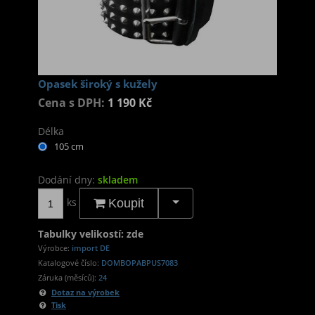
Opasek široký s kužely
Cena s DPH:
1 190 Kč
Délka
105 cm
Dodání dny:
skladem
ks
Koupit
Tabulky velikostí: zde
Výrobce:
import DE
Katalogové číslo:
DOMBOPABPUS7083
Záruka (měsíců):
24
Dotaz na výrobek
Tisk