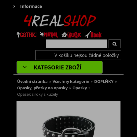
Informace
V košíku nejsou žádné položky
KATEGORIE ZBOŽÍ
Úvodní stránka
»
Všechny kategorie
»
DOPLŇKY
»
Opasky, přezky na opasky
»
Opasky
»
Opasek široký s kužely