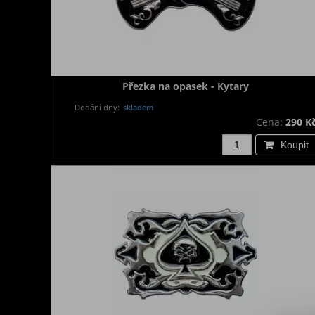
Přezka na opasek - Kytary
Dodání dny:
skladem
Cena:
290 K
Koupit