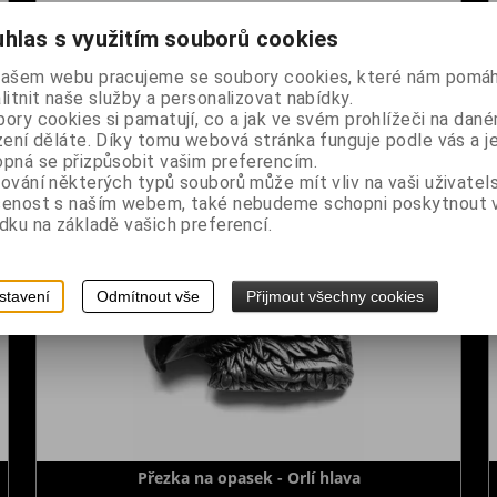
hlas s využitím souborů cookies
Přezka na opasek - Hrací karty
našem webu pracujeme se soubory cookies, které nám pomáh
Dodání dny:
skladem
litnit naše služby a personalizovat nabídky.
č
Cena:
450 Kč
ory cookies si pamatují, co a jak ve svém prohlížeči na dan
zení děláte. Díky tomu webová stránka funguje podle vás a j
Koupit
pná se přizpůsobit vašim preferencím.
ování některých typů souborů může mít vliv na vaši uživatel
šenost s naším webem, také nebudeme schopni poskytnout
dku na základě vašich preferencí.
stavení
Odmítnout vše
Přijmout všechny cookies
Přezka na opasek - Orlí hlava