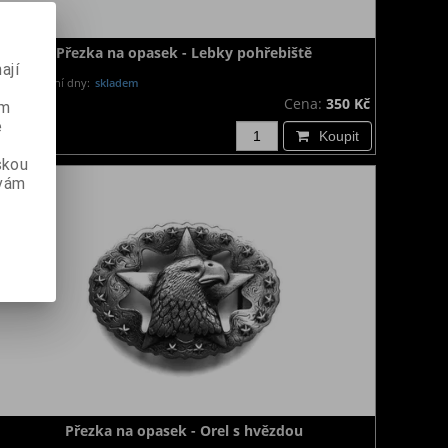
Přezka na opasek - Lebky pohřebiště
ají
Dodání dny:
skladem
Cena:
350 Kč
ém
e
Koupit
skou
 vám
Přezka na opasek - Orel s hvězdou