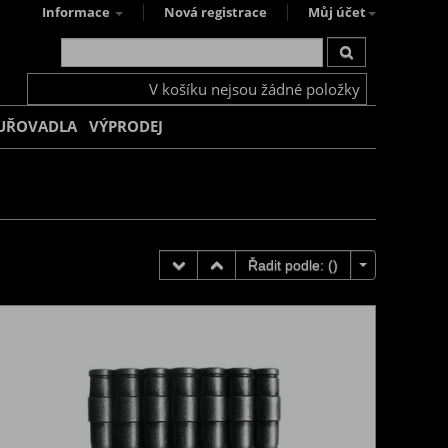
Informace
Nová registrace
Můj účet
V košíku nejsou žádné položky
UŘOVADLA
VÝPRODEJ
Řadit podle: (
)