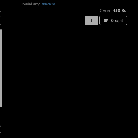
Dodání dny:
skladem
č
Cena:
450 Kč
Koupit
č