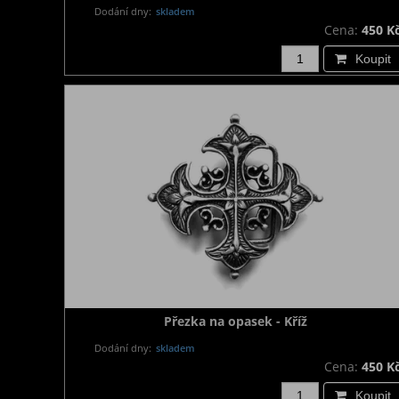
Dodání dny:
skladem
Cena:
450 K
Koupit
Přezka na opasek - Kříž
Dodání dny:
skladem
Cena:
450 K
Koupit