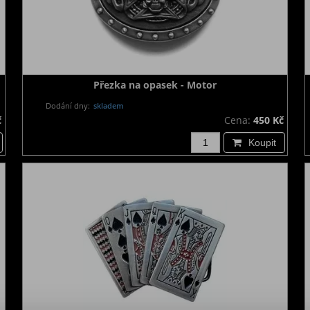
Přezka na opasek - Motor
Dodání dny:
skladem
č
Cena:
450 Kč
Koupit