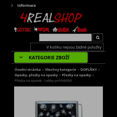
Informace
V košíku nejsou žádné položky
KATEGORIE ZBOŽÍ
Úvodní stránka
»
Všechny kategorie
»
DOPLŇKY
»
Opasky, přezky na opasky
»
Přezky na opasky
»
Přezka na opasek - Lebky pohřebiště