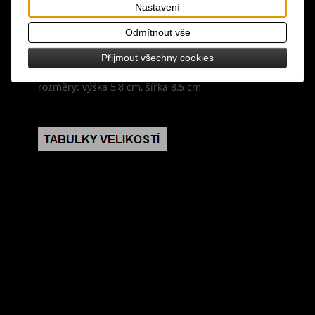
design: přezka na opasek ve tvaru obdélníku s 3D
Nastavení
lebkami - pohřebiště, vhodná na opasek do šíře
Odmítnout vše
4,4 cm, přezka je opatřená poutkem a zapínacím
kolíkem
Přijmout všechny cookies
rozměry: výška 5,8 cm, šířka 8,5 cm