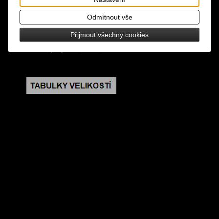
design: přezka na opasek s motivem, vhodná na
opasek o šíři 4 cm, přezka je opatřená poutkem a
Odmítnout vše
zapínacím kolíkem
Přijmout všechny cookies
rozměry: výška 6,5 cm, šířka 9 cm