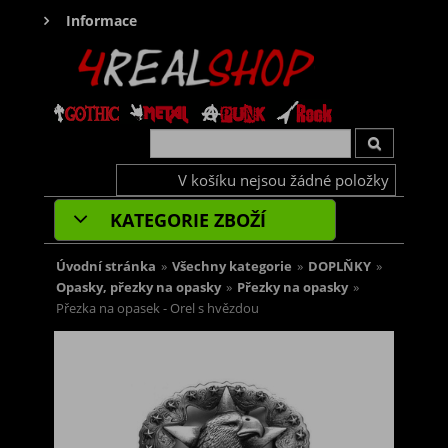
Informace
V košíku nejsou žádné položky
KATEGORIE ZBOŽÍ
Úvodní stránka
»
Všechny kategorie
»
DOPLŇKY
»
Opasky, přezky na opasky
»
Přezky na opasky
»
Přezka na opasek - Orel s hvězdou