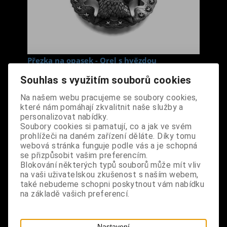
Přezka na opasek - Orel s hvězdou
Cena s DPH:
450 Kč
Souhlas s využitím souborů cookies
Na našem webu pracujeme se soubory cookies,
Dodání dny:
skladem
které nám pomáhají zkvalitnit naše služby a
personalizovat nabídky.
ks
Koupit
Soubory cookies si pamatují, co a jak ve svém
prohlížeči na daném zařízení děláte. Díky tomu
Tabulky velikostí: zde
webová stránka funguje podle vás a je schopná
Výrobce:
CZ
se přizpůsobit vašim preferencím.
Blokování některých typů souborů může mít vliv
Katalogové číslo:
DOJMPREBPUS4526
na vaši uživatelskou zkušenost s naším webem,
Záruka (měsíců):
24
také nebudeme schopni poskytnout vám nabídku
Dotaz na výrobek
na základě vašich preferencí.
Tisk
materiál: kov - zinkoslitina
Nastavení