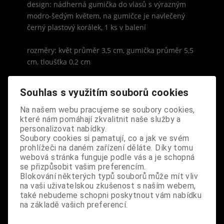
design: nádherná gumička do vlasů s výrazným
modro-šedým květem, na gumičce je navlečený
černý plastový korálek, 1 ks v balení
rozměry: květ průměr 3,5 cm, gumička průměr 5,5
cm, tloušťka 0,2 cm
Souhlas s využitím souborů cookies
Na našem webu pracujeme se soubory cookies,
které nám pomáhají zkvalitnit naše služby a
S výrobkem se také prodává
personalizovat nabídky.
Soubory cookies si pamatují, co a jak ve svém
prohlížeči na daném zařízení děláte. Díky tomu
webová stránka funguje podle vás a je schopná
se přizpůsobit vašim preferencím.
Blokování některých typů souborů může mít vliv
na vaši uživatelskou zkušenost s naším webem,
také nebudeme schopni poskytnout vám nabídku
na základě vašich preferencí.