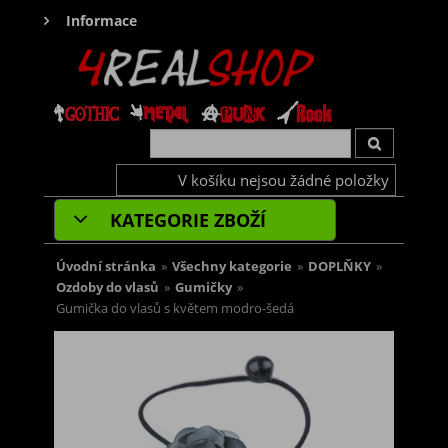
Informace
V košíku nejsou žádné položky
KATEGORIE ZBOŽÍ
Úvodní stránka
»
Všechny kategorie
»
DOPLŇKY
»
Ozdoby do vlasů
»
Gumičky
»
Gumička do vlasů s květem modro-šedá