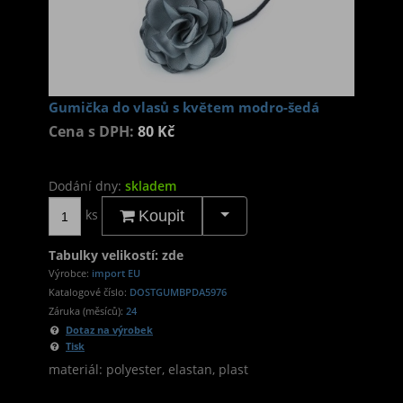
Gumička do vlasů s květem modro-šedá
Cena s DPH:
80 Kč
Dodání dny:
skladem
ks
Koupit
Tabulky velikostí: zde
Výrobce:
import EU
Katalogové číslo:
DOSTGUMBPDA5976
Záruka (měsíců):
24
Dotaz na výrobek
Tisk
materiál: polyester, elastan, plast