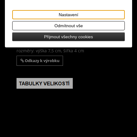
Dotaz na výrobek
Tisk
Nastavení
materiál: plast, kov
Odmítnout vše
design: výrazné sponky do vlasů ve tvaru
kostlivcovy hnáty, balení obsahuje 2 ks
Přijmout všechny cookies
rozměry: výška 7,5 cm, šířka 4 cm
Odkazy k výrobku