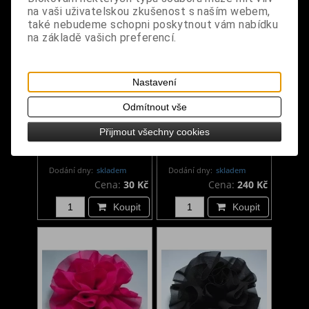
na vaši uživatelskou zkušenost s naším webem,
také nebudeme schopni poskytnout vám nabídku
na základě vašich preferencí.
Nastavení
Odmítnout vše
Ozdoba do vlasů květ
Ozdoba do vlasů květ
Přijmout všechny cookies
světle růžový
z peří černý
Dodání dny:
skladem
Dodání dny:
skladem
Cena:
30 Kč
Cena:
240 Kč
Koupit
Koupit