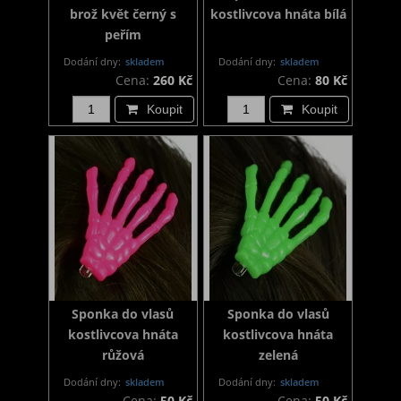
brož květ černý s
kostlivcova hnáta bílá
peřím
Dodání dny:
skladem
Dodání dny:
skladem
Cena:
260 Kč
Cena:
80 Kč
Koupit
Koupit
Sponka do vlasů
Sponka do vlasů
kostlivcova hnáta
kostlivcova hnáta
růžová
zelená
Dodání dny:
skladem
Dodání dny:
skladem
Cena:
50 Kč
Cena:
50 Kč