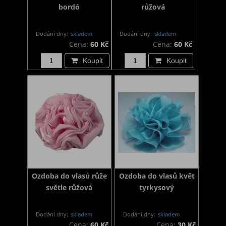
bordó
růžová
Dodání dny:
skladem
Dodání dny:
skladem
Cena:
60 Kč
Cena:
60 Kč
Koupit
Koupit
Ozdoba do vlasů růže
Ozdoba do vlasů květ
světle růžová
tyrkysový
Dodání dny:
skladem
Dodání dny:
skladem
Cena:
60 Kč
Cena:
30 Kč