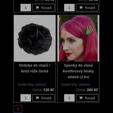
Koupit
Koupit
Ozdoba do vlasů /
Sponky do vlasů
brož růže černá
kostlivcovy hnáty
zelené (2 ks)
Dodání dny:
skladem
Dodání dny:
skladem
Cena:
120 Kč
Cena:
260 Kč
Koupit
Koupit
1