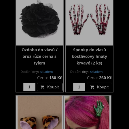
Ozdoba do vlasů /
Sponky do vlasů
brož růže černá s
kostlivcovy hnáty
tylem
krvavé (2 ks)
Dodání dny:
skladem
Dodání dny:
skladem
Cena:
180 Kč
Cena:
260 Kč
Koupit
Koupit