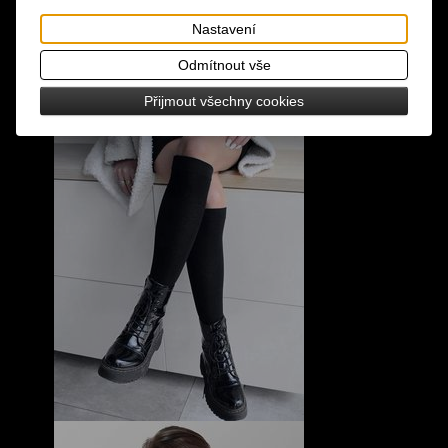
Nastavení
Odmítnout vše
Přijmout všechny cookies