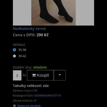
Nadkolenky černé
Cena s DPH:
290 Kč
Velikost
35-38
39-42
Dodání dny:
skladem
ks
Koupit
Tabulky velikostí: zde
Výrobce:
import DE
Katalogové číslo:
DOMBNADBPUS7174
Záruka (měsíců):
24
Dotaz na výrobek