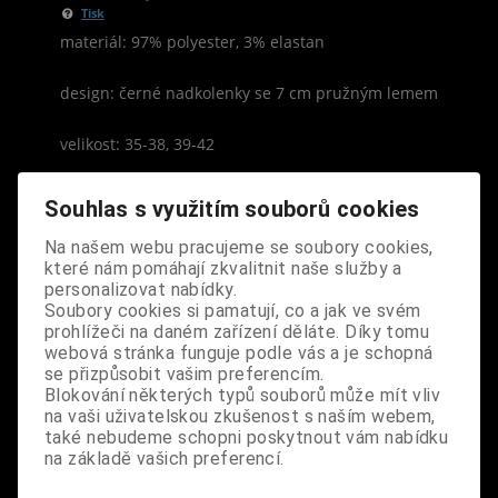
Tisk
materiál: 97% polyester, 3% elastan
design: černé nadkolenky se 7 cm pružným lemem
velikost: 35-38, 39-42
Souhlas s využitím souborů cookies
Na našem webu pracujeme se soubory cookies,
které nám pomáhají zkvalitnit naše služby a
S výrobkem se také prodává
personalizovat nabídky.
Soubory cookies si pamatují, co a jak ve svém
prohlížeči na daném zařízení děláte. Díky tomu
webová stránka funguje podle vás a je schopná
se přizpůsobit vašim preferencím.
Blokování některých typů souborů může mít vliv
na vaši uživatelskou zkušenost s naším webem,
také nebudeme schopni poskytnout vám nabídku
na základě vašich preferencí.