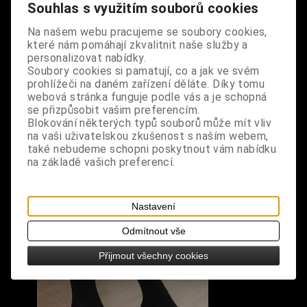
design: černé podkolenky s fialovým motivem
Souhlas s využitím souborů cookies
kostlivcových nohou
Na našem webu pracujeme se soubory cookies,
které nám pomáhají zkvalitnit naše služby a
velikost: universální 35-42
personalizovat nabídky.
Soubory cookies si pamatují, co a jak ve svém
prohlížeči na daném zařízení děláte. Díky tomu
webová stránka funguje podle vás a je schopná
se přizpůsobit vašim preferencím.
Blokování některých typů souborů může mít vliv
na vaši uživatelskou zkušenost s naším webem,
S výrobkem se také prodává
také nebudeme schopni poskytnout vám nabídku
na základě vašich preferencí.
Nastavení
Odmítnout vše
Přijmout všechny cookies