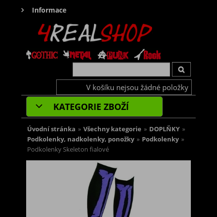
Informace
V košíku nejsou žádné položky
KATEGORIE ZBOŽÍ
Úvodní stránka
»
Všechny kategorie
»
DOPLŇKY
»
Podkolenky, nadkolenky, ponožky
»
Podkolenky
»
Podkolenky Skeleton fialové