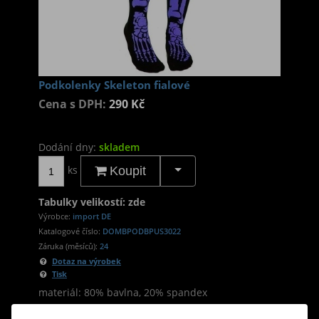
Podkolenky Skeleton fialové
Cena s DPH:
290 Kč
Dodání dny:
skladem
ks
Koupit
Tabulky velikostí: zde
Výrobce:
import DE
Katalogové číslo:
DOMBPODBPUS3022
Záruka (měsíců):
24
Dotaz na výrobek
Tisk
materiál: 80% bavlna, 20% spandex