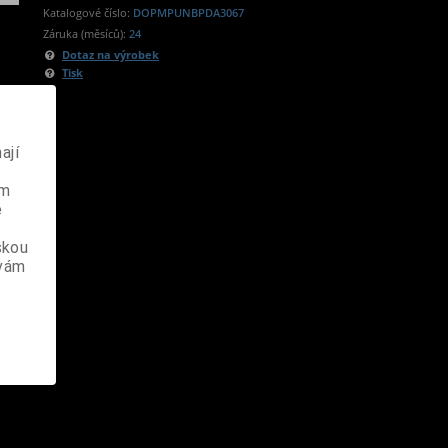
Katalogové číslo:
DOPMPUNBPDA3067
Záruka (měsíců):
24
Dotaz na výrobek
Tisk
ají
ém
e
skou
 vám