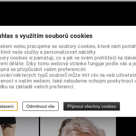
hlas s využitím souborů cookies
barva
našem webu pracujeme se soubory cookies, které nám pomáh
litnit naše služby a personalizovat nabídky.
boky 86-101 cm
ory cookies si pamatují, co a jak ve svém prohlížeči na dan
zení děláte. Díky tomu webová stránka funguje podle vás a j
pná se přizpůsobit vašim preferencím.
ňujeme
ování některých typů souborů může mít vliv na vaši uživatel
šenost s naším webem, také nebudeme schopni poskytnout
dku na základě vašich preferencí.
stavení
Odmítnout vše
Přijmout všechny cookies