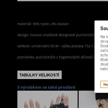
materiál: 96% nylon, 4% elastan
Sou
design: luxusní značkové designové punčocháče, černá 
Na 
zkva
velikost: universální XS-M - výška postavy 152-170 cm, 
Soub
zaří
scho
poznámka: punčocháče z hygienických důvodů nevymě
Blok
zku
nabí
Na
S výrobkem se také prodává