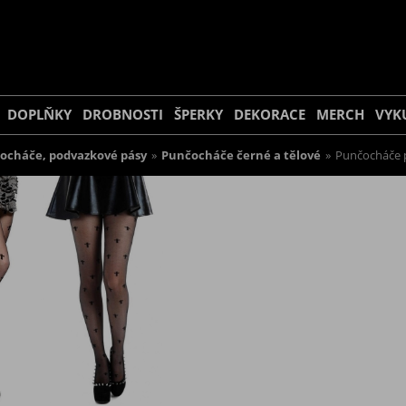
DOPLŇKY
DROBNOSTI
ŠPERKY
DEKORACE
MERCH
VYK
ocháče, podvazkové pásy
»
Punčocháče černé a tělové
»
Punčocháče p