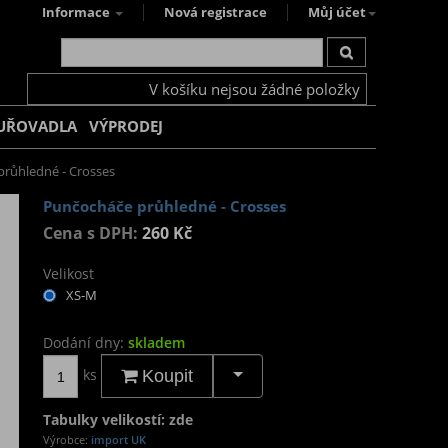
Informace
Nová registrace
Můj účet
V košíku nejsou žádné položky
UŘOVADLA
VÝPRODEJ
růhledné - Crosses
Punčocháče průhledné - Crosses
Cena s DPH:
260 Kč
Velikost
XS-M
Dodání dny:
skladem
ks
Koupit
Tabulky velikostí: zde
Výrobce:
import UK