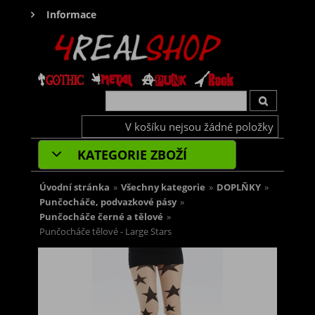
Informace
V košíku nejsou žádné položky
KATEGORIE ZBOŽÍ
Úvodní stránka
»
Všechny kategorie
»
DOPLŇKY
»
Punčocháče, podvazkové pásy
»
Punčocháče černé a tělové
»
Punčocháče tělové - Large Stars