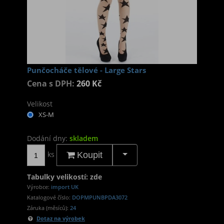
Punčocháče tělové - Large Stars
Cena s DPH:
260 Kč
Velikost
XS-M
Dodání dny:
skladem
ks
Koupit
Tabulky velikostí: zde
Výrobce:
import UK
Katalogové číslo:
DOPMPUNBPDA3072
Záruka (měsíců):
24
Dotaz na výrobek