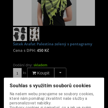
Šátek Arafat Palestina zelený s pentagramy
Cena s DPH:
450 Kč
Dodání dny:
skladem
ks
Koupit
Tabulky velikostí: zde
Souhlas s využitím souborů cookies
Výrobce:
import DE
Na našem webu pracujeme se soubory cookies,
Katalogové číslo:
DOMBSATBPUS6776
které nám pomáhají zkvalitnit naše služby a
Záruka (měsíců):
24
personalizovat nabídky.
Dotaz na výrobek
Soubory cookies si pamatují, co a jak ve svém
Tisk