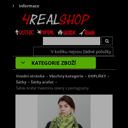
Informace
V košíku nejsou žádné položky
KATEGORIE ZBOŽÍ
Úvodní stránka
»
Všechny kategorie
»
DOPLŇKY
»
Šátky
»
Šátky arafat
»
Šátek Arafat Palestina zelený s pentagramy