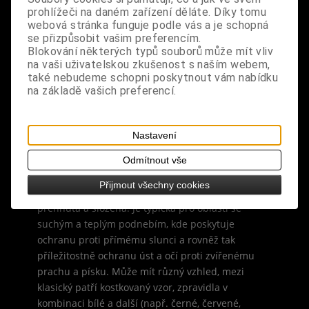
prohlížeči na daném zařízení děláte. Díky tomu
materiál: 100% bavlna
webová stránka funguje podle vás a je schopná
se přizpůsobit vašim preferencím.
design: zelený šátek na krk se vzorem, použitelný
Blokování některých typů souborů může mít vliv
na vaši uživatelskou zkušenost s naším webem,
také jako maskování obličeje, šála nebo pokrývka
také nebudeme schopni poskytnout vám nabídku
hlavy
na základě vašich preferencí.
rozměry: 100 cm x 100 cm
Nastavení
Kefíja, někdy též šemag či hovorově palestina, je
tradiční arabská mužská pokrývka hlavy. Název je
Odmítnout vše
podle města Kúfa v Iráku. Tvoří ji čtvercová
Přijmout všechny cookies
tkanina, obvykle bavlněná, různým způsobem
přehnutá a složená. Je typická pro oblasti se
suchým a teplým podnebím, kde poskytuje
ochranu proti přímému slunci a rovněž tak
příležitostně ochranu úst a očí proti zvířenému
prachu a písku. Může mít různý vzhled, mezi
klasický patří kostkovaný vzor, zpravidla v
kombinaci bílé a další (např. černé, červené,