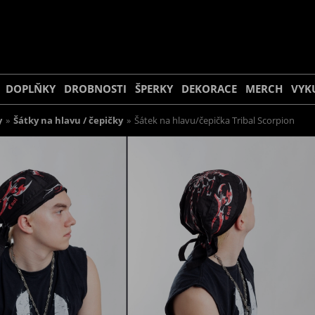
DOPLŇKY
DROBNOSTI
ŠPERKY
DEKORACE
MERCH
VYK
y
»
Šátky na hlavu / čepičky
»
Šátek na hlavu/čepička Tribal Scorpion