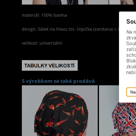
materiál: 100% bavlna
Sou
design: šátek na hlavu tzv. čepička (zandana) s tribal 
Na 
zkva
velikost: universální
Soub
zaří
scho
Blok
zku
nabí
S výrobkem se také prodává
Na