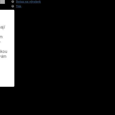
Dotaz na výrobek
Tisk
ají
ém
e
skou
 vám