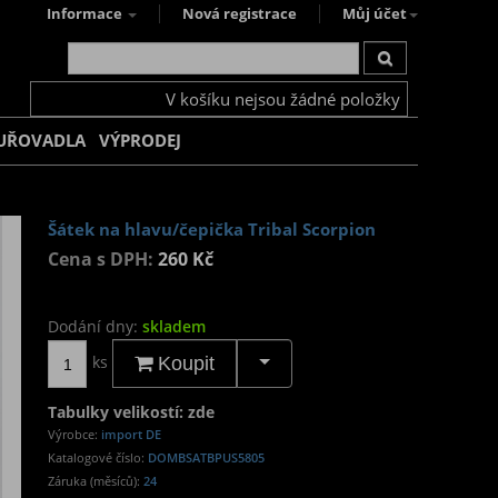
Informace
Nová registrace
Můj účet
V košíku nejsou žádné položky
UŘOVADLA
VÝPRODEJ
Šátek na hlavu/čepička Tribal Scorpion
Cena s DPH:
260 Kč
Dodání dny:
skladem
ks
Koupit
Tabulky velikostí: zde
Výrobce:
import DE
Katalogové číslo:
DOMBSATBPUS5805
Záruka (měsíců):
24