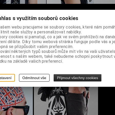
hlas s využitím souborů cookies
potiskem škorpiona, upevnění vzadu vázacími tkanicemi
našem webu pracujeme se soubory cookies, které nám pomáh
litnit naše služby a personalizovat nabídky.
ory cookies si pamatují, co a jak ve svém prohlížeči na dan
zení děláte. Díky tomu webová stránka funguje podle vás a j
pná se přizpůsobit vašim preferencím.
ování některých typů souborů může mít vliv na vaši uživatel
šenost s naším webem, také nebudeme schopni poskytnout
dku na základě vašich preferencí.
stavení
Odmítnout vše
Přijmout všechny cookies