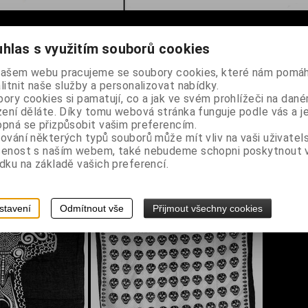
hlas s využitím souborů cookies
em hracích karet
našem webu pracujeme se soubory cookies, které nám pomáh
litnit naše služby a personalizovat nabídky.
ory cookies si pamatují, co a jak ve svém prohlížeči na dan
zení děláte. Díky tomu webová stránka funguje podle vás a j
pná se přizpůsobit vašim preferencím.
ování některých typů souborů může mít vliv na vaši uživatel
šenost s naším webem, také nebudeme schopni poskytnout
dku na základě vašich preferencí.
stavení
Odmítnout vše
Přijmout všechny cookies