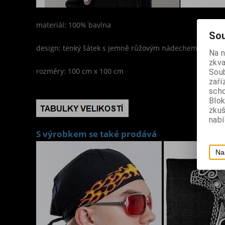
materiál: 100% bavlna
Sou
design: tenký šátek s jemně růžovým nádechem s motiv
Na 
zkva
rozměry: 100 cm x 100 cm
Soub
zaří
scho
Blok
zku
nabí
S výrobkem se také prodává
Na