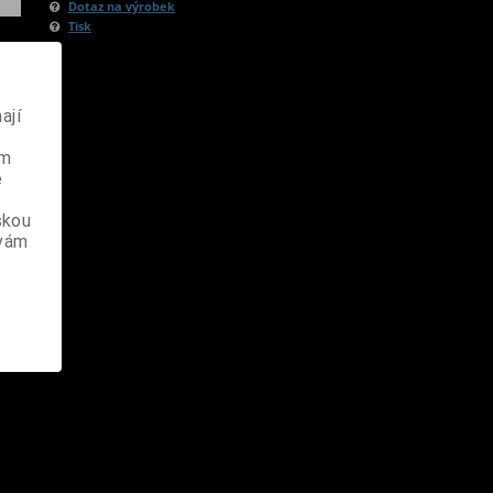
Dotaz na výrobek
Tisk
ají
ém
e
skou
 vám