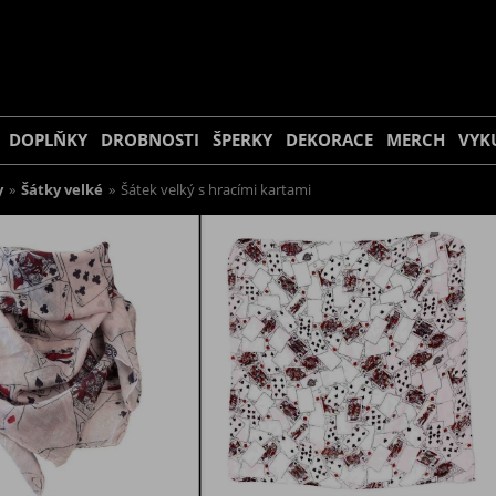
DOPLŇKY
DROBNOSTI
ŠPERKY
DEKORACE
MERCH
VYK
y
»
Šátky velké
»
Šátek velký s hracími kartami