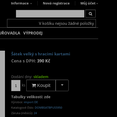
Informace
Nová registrace
Můj účet
V košíku nejsou žádné položky
UŘOVADLA
VÝPRODEJ
Šátek velký s hracími kartami
Cena s DPH:
390 Kč
Dodání dny:
skladem
ks
Koupit
Tabulky velikostí: zde
Výrobce:
import DE
Katalogové číslo:
DOMBSATBPUS5950
Záruka (měsíců):
24