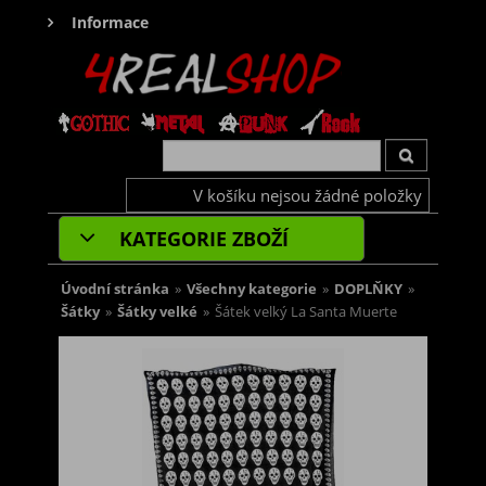
Informace
V košíku nejsou žádné položky
KATEGORIE ZBOŽÍ
Úvodní stránka
»
Všechny kategorie
»
DOPLŇKY
»
Šátky
»
Šátky velké
»
Šátek velký La Santa Muerte