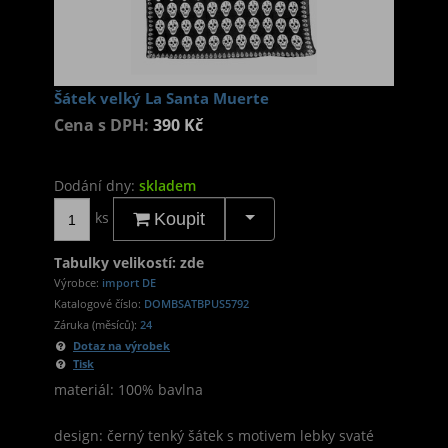
Šátek velký La Santa Muerte
Cena s DPH:
390 Kč
Dodání dny:
skladem
ks
Koupit
Tabulky velikostí: zde
Výrobce:
import DE
Katalogové číslo:
DOMBSATBPUS5792
Záruka (měsíců):
24
Dotaz na výrobek
Tisk
materiál: 100% bavlna
design: černý tenký šátek s motivem lebky svaté