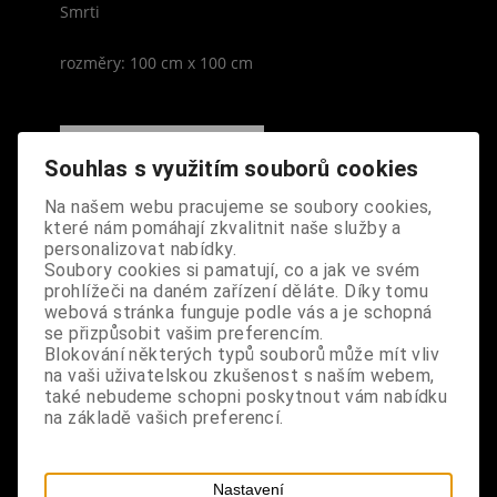
Smrti
rozměry: 100 cm x 100 cm
Souhlas s využitím souborů cookies
S výrobkem se také prodává
Na našem webu pracujeme se soubory cookies,
které nám pomáhají zkvalitnit naše služby a
personalizovat nabídky.
Soubory cookies si pamatují, co a jak ve svém
prohlížeči na daném zařízení děláte. Díky tomu
webová stránka funguje podle vás a je schopná
se přizpůsobit vašim preferencím.
Blokování některých typů souborů může mít vliv
na vaši uživatelskou zkušenost s naším webem,
také nebudeme schopni poskytnout vám nabídku
na základě vašich preferencí.
Nastavení