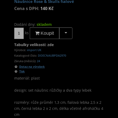
Náušnice Rose & Skulls fialové
Cena s DPH:
140 Kč
Dodání dny:
skladem
ks
Koupit
Tabulky velikostí: zde
Výrobce:
import UK
Katalogové číslo:
DOECNAUBPDA2970
Záruka (měsíců):
24
Dotaz na výrobek
Tisk
materiál: plast
design: set náušnic růžičky a dva typy lebek
rozměry: růže průměr 1,3 cm, fialová lebka 2,5 x 2
cm, černá lebka 2 x 2 cm, délka včetně afroháčku 4
cm