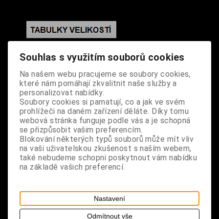
S výrobkem se také prodává
Souhlas s využitím souborů cookies
Na našem webu pracujeme se soubory cookies,
které nám pomáhají zkvalitnit naše služby a
personalizovat nabídky.
Soubory cookies si pamatují, co a jak ve svém
prohlížeči na daném zařízení děláte. Díky tomu
webová stránka funguje podle vás a je schopná
se přizpůsobit vašim preferencím.
Blokování některých typů souborů může mít vliv
na vaši uživatelskou zkušenost s naším webem,
také nebudeme schopni poskytnout vám nabídku
na základě vašich preferencí.
Nastavení
Odmítnout vše