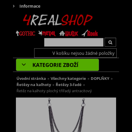
Informace
V košíku nejsou žádné položky
KATEGORIE ZBOŽÍ
Úvodní stránka
»
Všechny kategorie
»
DOPLŇKY
»
Řetězy na kalhoty
»
Řetězy 3-řadé
»
Řetěz na kalhoty plochý třířadý antracitový