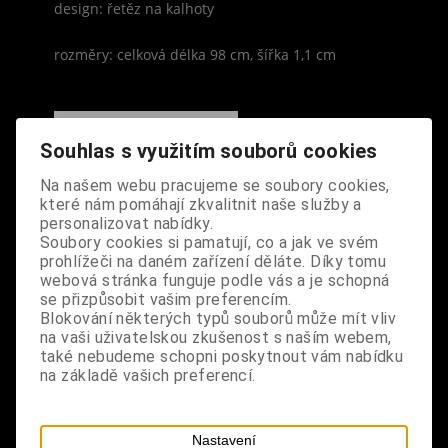
design: řetěz na kalhoty
rozměry: celková délka 98 cm, šířka 1,1 cm
Souhlas s využitím souborů cookies
S výrobkem se také prodává
Na našem webu pracujeme se soubory cookies,
které nám pomáhají zkvalitnit naše služby a
personalizovat nabídky.
Soubory cookies si pamatují, co a jak ve svém
prohlížeči na daném zařízení děláte. Díky tomu
webová stránka funguje podle vás a je schopná
se přizpůsobit vašim preferencím.
Blokování některých typů souborů může mít vliv
na vaši uživatelskou zkušenost s naším webem,
také nebudeme schopni poskytnout vám nabídku
na základě vašich preferencí.
Nastavení