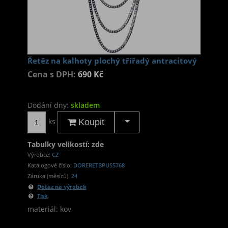
Řetěz na kalhoty plochý třířadý antracitový
Cena s DPH:
690 Kč
Dodání dny:
skladem
ks
Koupit
Tabulky velikostí: zde
Výrobce:
CZ
Katalogové číslo:
DORERETBPUS5768
Záruka (měsíců):
24
Dotaz na výrobek
Tisk
materiál: kov