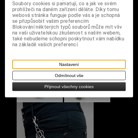
karabinkami, lze využít jako ozdoba na kalhoty,
Soubory cookies si pamatují, co a jak ve svém
prohlížeči na daném zařízení děláte. Díky tomu
opasek, tašku, kabelku, batoh, šaty, svetr...
webová stránka funguje podle vás a je schopná
se přizpůsobit vašim preferencím.
rozměry: celková délka 29 cm, křížek 4 x 2 cm
Blokování některých typů souborů může mít vliv
na vaši uživatelskou zkušenost s naším webem,
také nebudeme schopni poskytnout vám nabídku
na základě vašich preferencí.
S výrobkem se také prodává
Nastavení
Odmítnout vše
Přijmout všechny cookies