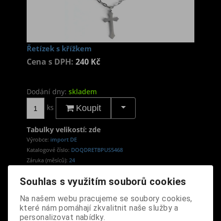
Řetízek s křížkem
Cena s DPH:
240 Kč
Dodání dny:
skladem
ks
Koupit
Tabulky velikostí: zde
Výrobce:
import DE
Katalogové číslo:
DOQDRETBPUS5468
Záruka (měsíců):
24
Dotaz na výrobek
Souhlas s využitím souborů cookies
Tisk
materiál: kov
Na našem webu pracujeme se soubory cookies,
které nám pomáhají zkvalitnit naše služby a
design: stylový řetízek s křížkem a dvěmi
personalizovat nabídky.