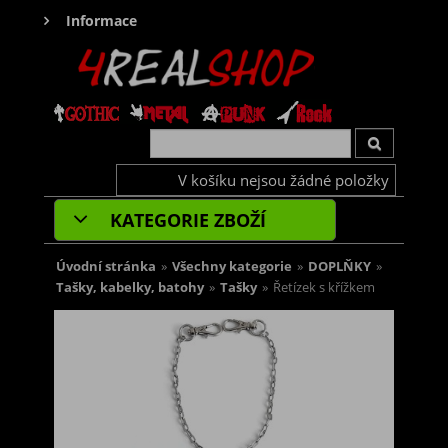
Informace
V košíku nejsou žádné položky
KATEGORIE ZBOŽÍ
Úvodní stránka
»
Všechny kategorie
»
DOPLŇKY
»
Tašky, kabelky, batohy
»
Tašky
»
Řetízek s křížkem