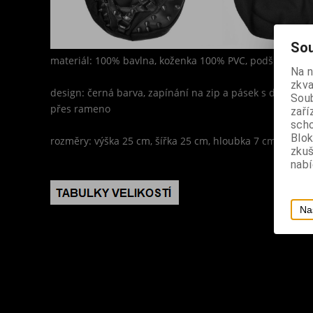
Sou
materiál: 100% bavlna, koženka 100% PVC, podšívka 100
Na 
zkva
design: černá barva, zapínání na zip a pásek s drukem
Soub
přes rameno
zaří
scho
Blok
rozměry: výška 25 cm, šířka 25 cm, hloubka 7 cm
zku
nabí
Na