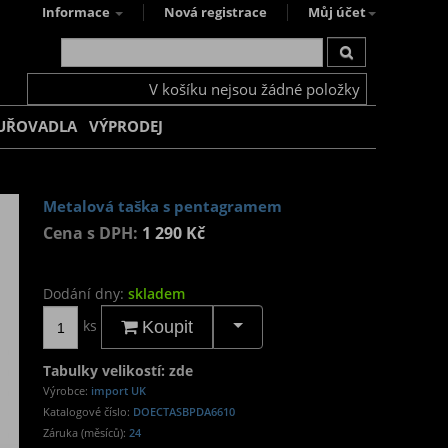
Informace
Nová registrace
Můj účet
V košíku nejsou žádné položky
UŘOVADLA
VÝPRODEJ
Metalová taška s pentagramem
Cena s DPH:
1 290 Kč
Dodání dny:
skladem
ks
Koupit
Tabulky velikostí: zde
Výrobce:
import UK
Katalogové číslo:
DOECTASBPDA6610
Záruka (měsíců):
24