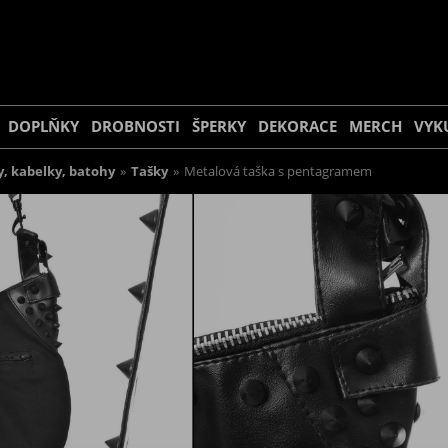
DOPLŇKY
DROBNOSTI
ŠPERKY
DEKORACE
MERCH
VYK
y, kabelky, batohy
»
Tašky
»
Metalová taška s pentagramem