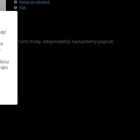
Dotaz na výrobek
Tisk
ají
em a černými hroty, odepínatelný nastavitelný popruh
ém
e
skou
 vám