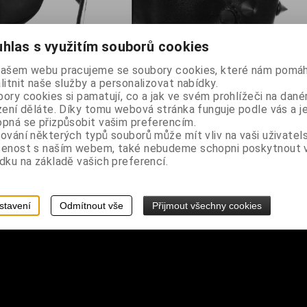
hlas s využitím souborů cookies
% polyester
našem webu pracujeme se soubory cookies, které nám pomáh
litnit naše služby a personalizovat nabídky.
, vzadu kapsa na zip, přední strana zdobena koženkovým pentagram
ory cookies si pamatují, co a jak ve svém prohlížeči na dan
zení děláte. Díky tomu webová stránka funguje podle vás a j
pná se přizpůsobit vašim preferencím.
ování některých typů souborů může mít vliv na vaši uživatel
šenost s naším webem, také nebudeme schopni poskytnout
dku na základě vašich preferencí.
stavení
Odmítnout vše
Přijmout všechny cookies