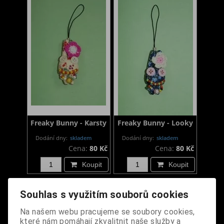
Freaky Bunny - Karsty
Freaky Bunny - Looky
Dodání dny:
skladem
Dodání dny:
skladem
Cena:
80 Kč
Cena:
80 Kč
Koupit
Koupit
Souhlas s využitím souborů cookies
Na našem webu pracujeme se soubory cookies,
které nám pomáhají zkvalitnit naše služby a