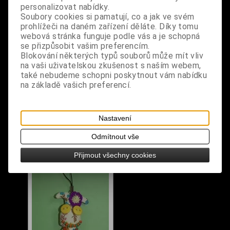
personalizovat nabídky.
Soubory cookies si pamatují, co a jak ve svém
prohlížeči na daném zařízení děláte. Díky tomu
webová stránka funguje podle vás a je schopná
se přizpůsobit vašim preferencím.
Blokování některých typů souborů může mít vliv
na vaši uživatelskou zkušenost s naším webem,
také nebudeme schopni poskytnout vám nabídku
Freaky Bunny - Dony
Freaky Bunny - Schifty
na základě vašich preferencí.
Dodání dny:
skladem
Dodání dny:
skladem
Cena:
80 Kč
Cena:
80 Kč
Nastavení
Koupit
Koupit
Odmítnout vše
Přijmout všechny cookies