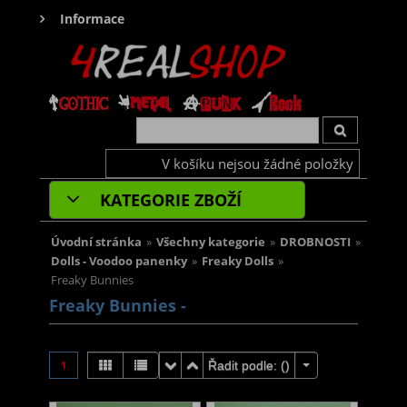
Informace
V košíku nejsou žádné položky
KATEGORIE ZBOŽÍ
Úvodní stránka
»
Všechny kategorie
»
DROBNOSTI
»
Dolls - Voodoo panenky
»
Freaky Dolls
»
Freaky Bunnies
Freaky Bunnies -
1
Řadit podle: (
)