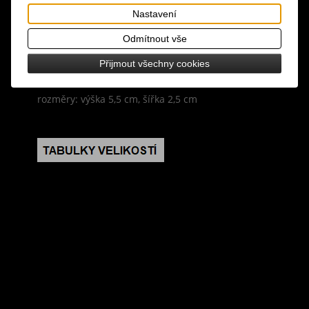
Nastavení
materiál: látka
Odmítnout vše
design: každá panenka je unikátní a ručně dělaná,
Přijmout všechny cookies
pouze jeden kus od každé
rozměry: výška 5,5 cm, šířka 2,5 cm