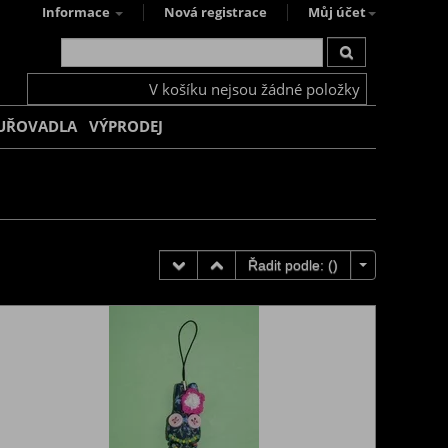
Informace
Nová registrace
Můj účet
V košíku nejsou žádné položky
UŘOVADLA
VÝPRODEJ
Řadit podle: (
)