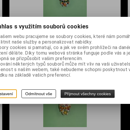
hlas s využitím souborů cookies
Freaky Bunny - Schifty
našem webu pracujeme se soubory cookies, které nám pomáh
Dodání dny:
skladem
litnit naše služby a personalizovat nabídky.
č
Cena:
80 Kč
ory cookies si pamatují, co a jak ve svém prohlížeči na dan
zení děláte. Díky tomu webová stránka funguje podle vás a j
Koupit
pná se přizpůsobit vašim preferencím.
ování některých typů souborů může mít vliv na vaši uživatel
šenost s naším webem, také nebudeme schopni poskytnout
dku na základě vašich preferencí.
stavení
Odmítnout vše
Přijmout všechny cookies