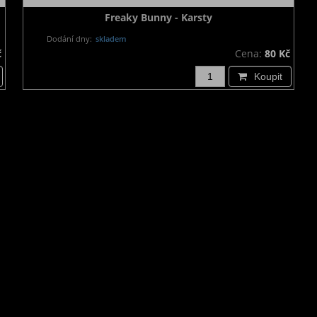
Freaky Bunny - Karsty
Dodání dny:
skladem
č
Cena:
80 Kč
Koupit