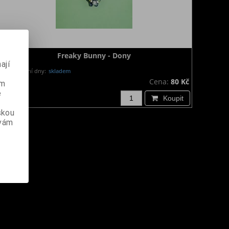
Freaky Bunny - Dony
ají
Dodání dny:
skladem
Cena:
80 Kč
ém
e
Koupit
skou
 vám