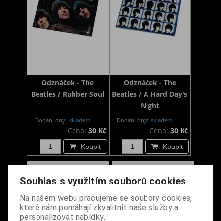
Odznáček - The
Odznáček - The
Beatles / Rubber Soul
Beatles / A Hard Day's
Night
Dodání dny:
skladem
Dodání dny:
skladem
Cena:
30 Kč
Cena:
30 Kč
Koupit
Koupit
Souhlas s využitím souborů cookies
Na našem webu pracujeme se soubory cookies,
které nám pomáhají zkvalitnit naše služby a
personalizovat nabídky.