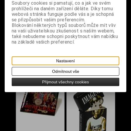
Soubory cookies si pamatují, co a jak ve svém
prohlížeči na daném zařízení děláte. Díky tomu
webová stránka funguje podle vás a je schopná
se přizpůsobit vašim preferencím.
Blokování některých typů souborů může mít vliv
na vaši uživatelskou zkušenost s naším webem,
Odznáček - The
Odznáček - The
také nebudeme schopni poskytnout vám nabídku
Beatles / Let It Be
Beatles / Yellow
na základě vašich preferencí.
Submarine
Dodání dny:
skladem
Dodání dny:
skladem
Cena:
30 Kč
Cena:
30 Kč
Nastavení
Koupit
Koupit
Odmítnout vše
Přijmout všechny cookies