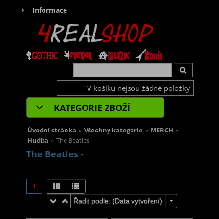
Informace
V košíku nejsou žádné položky
KATEGORIE ZBOŽÍ
Úvodní stránka
»
Všechny kategorie
»
MERCH
»
Hudba
»
The Beatles
The Beatles -
1
Řadit podle: (
Data vytvoření
)