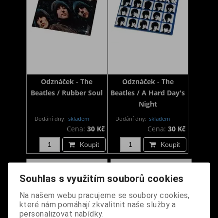
Odznáček - The
Odznáček - The
Beatles / Rubber Soul
Beatles / A Hard Day's
Night
Dodání dny:
skladem
Dodání dny:
skladem
Cena:
30 Kč
Cena:
30 Kč
Koupit
Koupit
Souhlas s využitím souborů cookies
Na našem webu pracujeme se soubory cookies,
které nám pomáhají zkvalitnit naše služby a
personalizovat nabídky.