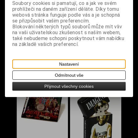
Soubory cookies si pamatují, co a jak ve svém
prohlížeči na daném zařízení děláte. Díky tomu
webová stránka funguje podle vás a je schopná
se přizpůsobit vašim preferencím.
Blokování některých typů souborů může mít vliv
na vaši uživatelskou zkušenost s naším webem,
Odznáček - The
Odznáček - The
také nebudeme schopni poskytnout vám nabídku
Beatles / Let It Be
Beatles / Yellow
na základě vašich preferencí.
Submarine
Dodání dny:
skladem
Dodání dny:
skladem
Cena:
30 Kč
Cena:
30 Kč
Nastavení
Koupit
Koupit
Odmítnout vše
Přijmout všechny cookies