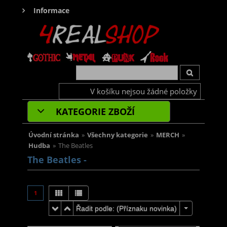
Informace
V košíku nejsou žádné položky
KATEGORIE ZBOŽÍ
Úvodní stránka
»
Všechny kategorie
»
MERCH
»
Hudba
»
The Beatles
The Beatles -
1
Řadit podle: (
Příznaku novinka
)