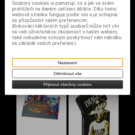
Soubory cookies si pamatují, co a jak ve svém
prohlížeči na daném zařízení děláte. Díky tomu
webová stránka funguje podle vás a je schopná
se přizpůsobit vašim preferencím.
Blokování některých typů souborů může mít vliv
na vaši uživatelskou zkušenost s naším webem,
Odznáček - The
Odznáček - The
také nebudeme schopni poskytnout vám nabídku
Beatles / Rubber Soul
Beatles / Sgt. Peppers
na základě vašich preferencí.
Dodání dny:
skladem
Dodání dny:
skladem
Cena:
30 Kč
Cena:
30 Kč
Nastavení
Koupit
Koupit
Odmítnout vše
Přijmout všechny cookies