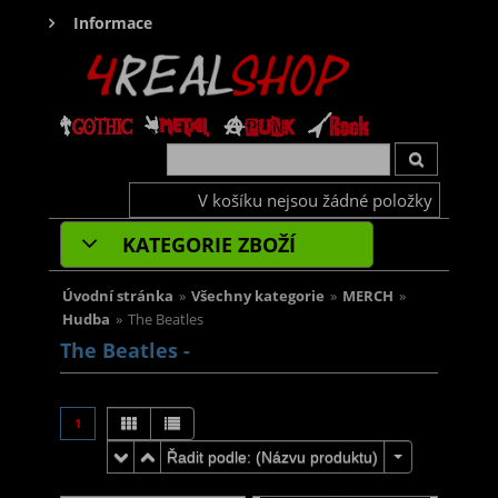
Informace
V košíku nejsou žádné položky
KATEGORIE ZBOŽÍ
Úvodní stránka
»
Všechny kategorie
»
MERCH
»
Hudba
»
The Beatles
The Beatles -
1
Řadit podle: (
Názvu produktu
)