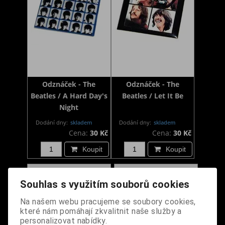
Odznáček - The
Odznáček - The
Beatles / A Hard Day's
Beatles / Let It Be
Night
Dodání dny:
skladem
Dodání dny:
skladem
Cena:
30 Kč
Cena:
30 Kč
Koupit
Koupit
Souhlas s využitím souborů cookies
Na našem webu pracujeme se soubory cookies,
které nám pomáhají zkvalitnit naše služby a
personalizovat nabídky.