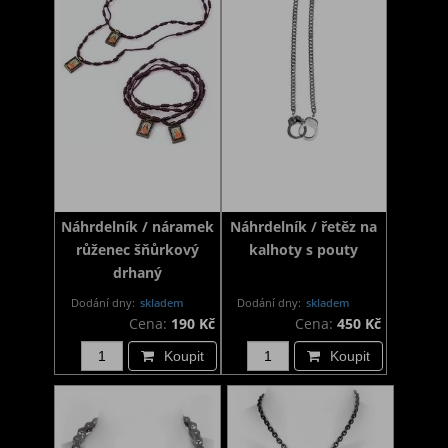
Náhrdelník / náramek
Náhrdelník / řetěz na
růženec šňůrkový
kalhoty s pouty
drhaný
Dodání dny:
skladem
Dodání dny:
skladem
Cena:
190 Kč
Cena:
450 Kč
Koupit
Koupit