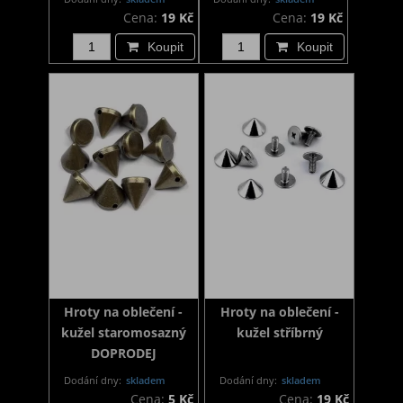
Cena:
19 Kč
Cena:
19 Kč
Koupit
Koupit
Hroty na oblečení -
Hroty na oblečení -
kužel staromosazný
kužel stříbrný
DOPRODEJ
Dodání dny:
skladem
Dodání dny:
skladem
Cena:
5 Kč
Cena:
19 Kč