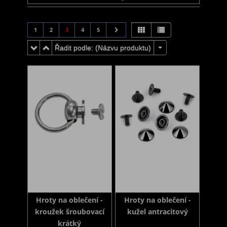
1
2
3
4
5
Řadit podle: (
Názvu produktu
)
Hroty na oblečení -
Hroty na oblečení -
kroužek šroubovací
kužel antracitový
krátký