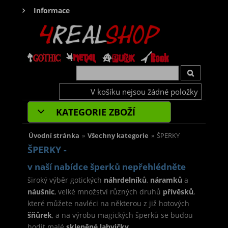
Informace
V košíku nejsou žádné položky
KATEGORIE ZBOŽÍ
Úvodní stránka
»
Všechny kategorie
»
ŠPERKY
ŠPERKY -
v naší nabídce šperků nepřehlédněte
široký výběr gotických
náhrdelníků
,
náramků
a
náušnic
, velké množství různých druhů
přívěsků
,
které můžete navléci na některou z již hotových
šňůrek
, a na výrobu magických šperků se budou
hodit malé
skleněné lahvičky