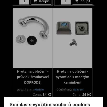
Koupit
Koupit
Hroty na oblečení -
Hroty na oblečení -
průvlek šroubovací
pyramida s modrým
DOPRODEJ
kamínkem
Dodání dny:
skladem
Dodání dny:
skladem
Cena:
34 Kč
Cena:
26 Kč
Koupit
Koupit
Souhlas s využitím souborů cookies