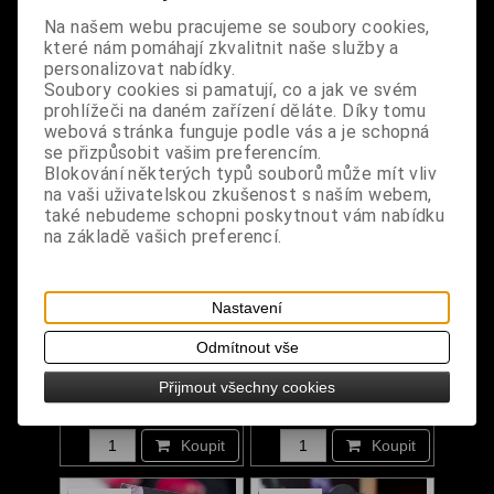
Na našem webu pracujeme se soubory cookies,
NOVINKA
které nám pomáhají zkvalitnit naše služby a
personalizovat nabídky.
Soubory cookies si pamatují, co a jak ve svém
prohlížeči na daném zařízení děláte. Díky tomu
webová stránka funguje podle vás a je schopná
se přizpůsobit vašim preferencím.
Blokování některých typů souborů může mít vliv
na vaši uživatelskou zkušenost s naším webem,
také nebudeme schopni poskytnout vám nabídku
na základě vašich preferencí.
Korálek - lebka
Náhrdelník - Black
Nastavení
kovová
Obsidian Spider
Odmítnout vše
Přijmout všechny cookies
Dodání dny:
skladem
Dodání dny:
skladem
Cena:
35 Kč
Cena:
390 Kč
Koupit
Koupit