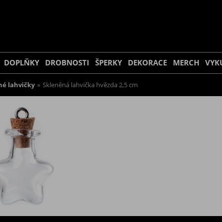
DOPLŇKY
DROBNOSTI
ŠPERKY
DEKORACE
MERCH
VYK
né lahvičky
»
Skleněná lahvička hvězda 2,5 cm