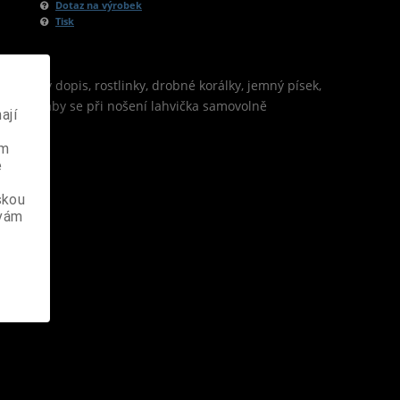
Dotaz na výrobek
Tisk
y, malý dopis, rostlinky, drobné korálky, jemný písek,
vlepit, aby se při nošení lahvička samovolně
ají
ém
e
skou
 vám