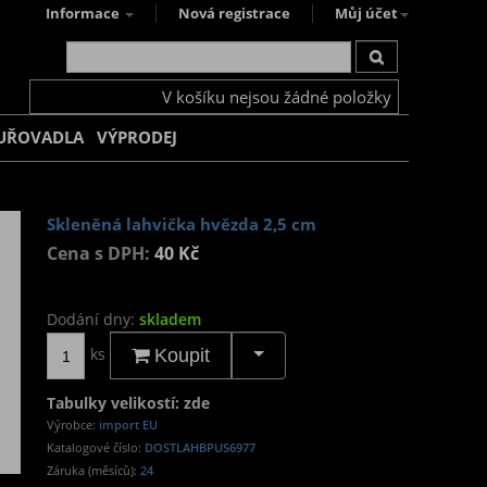
Informace
Nová registrace
Můj účet
V košíku nejsou žádné položky
UŘOVADLA
VÝPRODEJ
Skleněná lahvička hvězda 2,5 cm
Cena s DPH:
40 Kč
Dodání dny:
skladem
ks
Koupit
Tabulky velikostí: zde
Výrobce:
import EU
Katalogové číslo:
DOSTLAHBPUS6977
Záruka (měsíců):
24