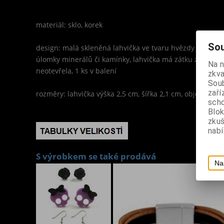
materiál: sklo, korek
Sou
design: malá skleněná lahvička ve tvaru hvězdy na přípra
úlomky minerálů či kamínky, lahvička má zátku z korku 
Na 
neotevřela, 1 ks v balení
zkva
Soub
zaří
rozměry: lahvička výška 2,5 cm, šířka 2,1 cm, objem 2 ml
scho
Blok
zku
nabí
S výrobkem se také prodává
Na