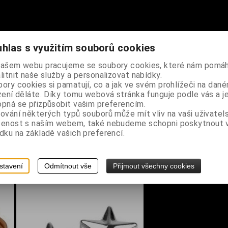
hlas s využitím souborů cookies
vu magických šperků, vhodná na jakoukoli vaší neřest, hříšné požitk
a očko k zavěšení na šňůrku, doporučujeme korkovou zátku do hrdla 
našem webu pracujeme se soubory cookies, které nám pomáh
litnit naše služby a personalizovat nabídky.
ory cookies si pamatují, co a jak ve svém prohlížeči na dan
zení děláte. Díky tomu webová stránka funguje podle vás a j
pná se přizpůsobit vašim preferencím.
ování některých typů souborů může mít vliv na vaši uživatel
šenost s naším webem, také nebudeme schopni poskytnout
dku na základě vašich preferencí.
stavení
Odmítnout vše
Přijmout všechny cookies