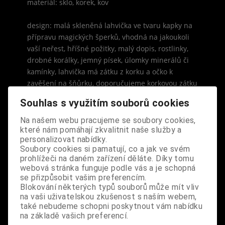
materiál: sklo, korek, kov
design: malá skleněná lahvička ve tvaru kapky na
přípravu magických šperků, vhodná na jakoukoli
vaší neřest, hříšné požitky, malý dopis, rostlinky,
drobné korálky, jemný písek, úlomky minerálů či
kamínky, lahvička má zátku z korku a očko k
zavěšení na šňůrku, doporučujeme korkovou zátku
do hrdla vlepit, aby se při nošení lahvička
Souhlas s využitím souborů cookies
samovolně neotevřela, 1 ks v balení
Na našem webu pracujeme se soubory cookies,
rozměry: lahvička výška 3 cm, šířka 1,3 cm, objem 1
které nám pomáhají zkvalitnit naše služby a
personalizovat nabídky.
ml
Soubory cookies si pamatují, co a jak ve svém
Odkazy k výrobku
prohlížeči na daném zařízení děláte. Díky tomu
webová stránka funguje podle vás a je schopná
se přizpůsobit vašim preferencím.
Blokování některých typů souborů může mít vliv
na vaši uživatelskou zkušenost s naším webem,
také nebudeme schopni poskytnout vám nabídku
na základě vašich preferencí.
S výrobkem se také prodává