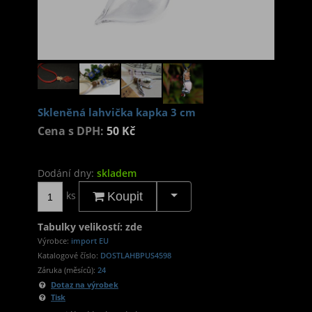
Skleněná lahvička kapka 3 cm
Cena s DPH:
50 Kč
Dodání dny:
skladem
ks
Koupit
Tabulky velikostí: zde
Výrobce:
import EU
Katalogové číslo:
DOSTLAHBPUS4598
Záruka (měsíců):
24
Dotaz na výrobek
Tisk