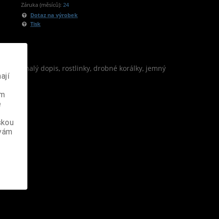
Záruka (měsíců):
24
Dotaz na výrobek
Tisk
žitky, malý dopis, rostlinky, drobné korálky, jemný
ají
ém
e
skou
 vám