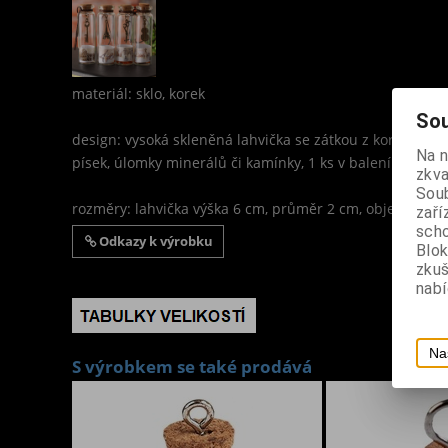
materiál: sklo, korek
Sou
design: vysoká skleněná lahvička se zátkou z korku na př
Na 
písek, úlomky minerálů či kamínky, 1 ks v balení
zkva
Soub
rozměry: lahvička výška 6 cm, průměr 2 cm, objem 13 m
zaří
scho
Odkazy k výrobku
Blok
zku
nabí
Na
S výrobkem se také prodává