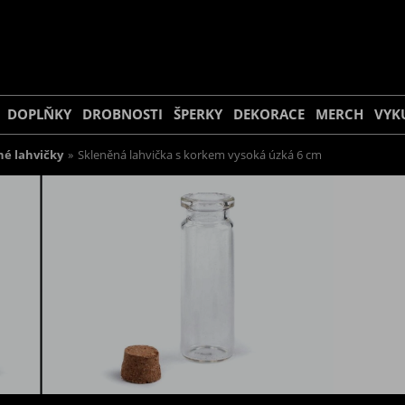
DOPLŇKY
DROBNOSTI
ŠPERKY
DEKORACE
MERCH
VYK
né lahvičky
»
Skleněná lahvička s korkem vysoká úzká 6 cm