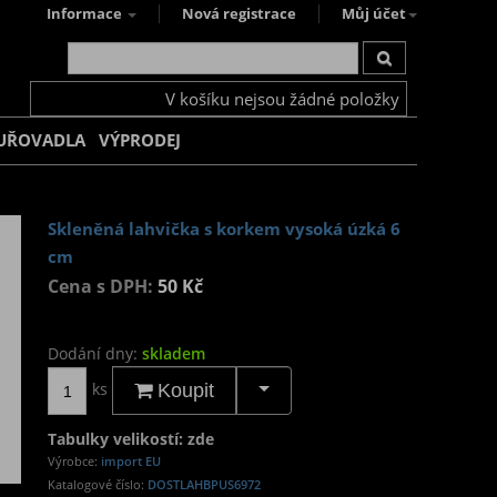
Informace
Nová registrace
Můj účet
V košíku nejsou žádné položky
UŘOVADLA
VÝPRODEJ
Skleněná lahvička s korkem vysoká úzká 6
cm
Cena s DPH:
50 Kč
Dodání dny:
skladem
ks
Koupit
Tabulky velikostí: zde
Výrobce:
import EU
Katalogové číslo:
DOSTLAHBPUS6972