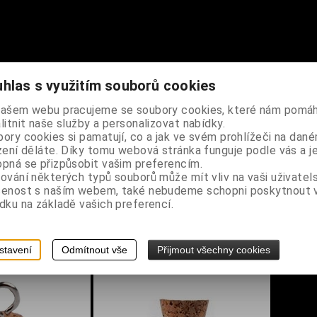
hlas s využitím souborů cookies
ípravu magických šperků, vhodná na jakoukoli vaší neřest, hříšné po
našem webu pracujeme se soubory cookies, které nám pomáh
litnit naše služby a personalizovat nabídky.
ory cookies si pamatují, co a jak ve svém prohlížeči na dan
l
zení děláte. Díky tomu webová stránka funguje podle vás a j
pná se přizpůsobit vašim preferencím.
ování některých typů souborů může mít vliv na vaši uživatel
šenost s naším webem, také nebudeme schopni poskytnout
dku na základě vašich preferencí.
stavení
Odmítnout vše
Přijmout všechny cookies