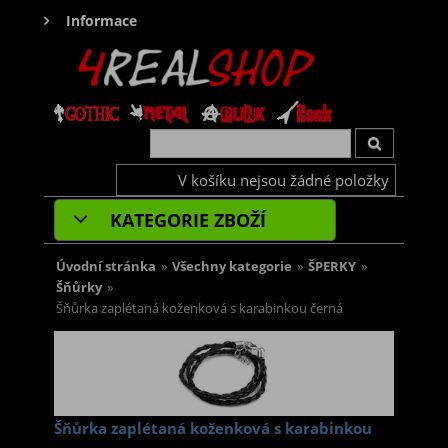
Informace
V košíku nejsou žádné položky
KATEGORIE ZBOŽÍ
Úvodní stránka
»
Všechny kategorie
»
ŠPERKY
»
Šňůrky
»
Šňůrka zaplétaná koženková s karabinkou černá
Šňůrka zaplétaná koženková s karabinkou