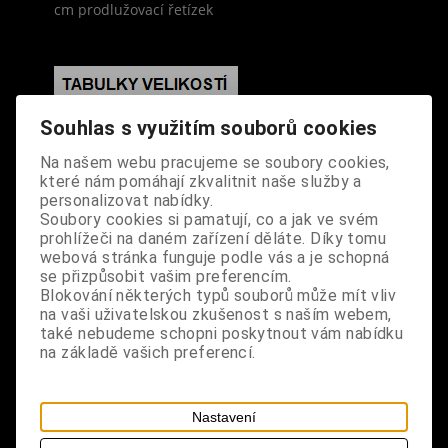
cm prodlužovací řetízek
Souhlas s využitím souborů cookies
S výrobkem se také prodává
Na našem webu pracujeme se soubory cookies,
které nám pomáhají zkvalitnit naše služby a
personalizovat nabídky.
Soubory cookies si pamatují, co a jak ve svém
prohlížeči na daném zařízení děláte. Díky tomu
webová stránka funguje podle vás a je schopná
se přizpůsobit vašim preferencím.
Blokování některých typů souborů může mít vliv
na vaši uživatelskou zkušenost s naším webem,
také nebudeme schopni poskytnout vám nabídku
na základě vašich preferencí.
Nastavení