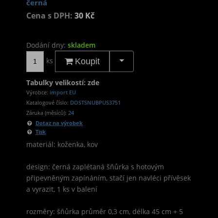
černá
Cena s DPH:
30 Kč
Dodání dny:
skladem
ks
Koupit
Tabulky velikostí: zde
Výrobce:
import EU
Katalogové číslo:
DOSTSNUBPUS3751
Záruka (měsíců):
24
Dotaz na výrobek
Tisk
materiál: koženka, kov
design: černá zaplétaná šňůrka s hotovým
připevněným zapínáním, stačí jen navléci přívěsek
a vyrazit, 1 ks v balení
rozměry: šňůrka průměr 0,3 cm, délka 45 cm + 5