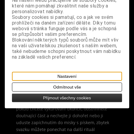
Na našem webu pracujeme se soubory cookies,
obsahuje 1 svazek
které nám pomáhají zkvalitnit naše služby a
personalizovat nabídky.
Soubory cookies si pamatují, co a jak ve svém
vůně: kafrová, bylinná, intenzivní, pryskyřičná, se
prohlížeči na daném zařízení děláte. Díky tomu
sladkým nádechem
webová stránka funguje podle vás a je schopná
se přizpůsobit vašim preferencím.
Blokování některých typů souborů může mít vliv
rozměry: délka svazku cca 10 cm
na vaši uživatelskou zkušenost s naším webem,
také nebudeme schopni poskytnout vám nabídku
návod na vykuřování: svazek na jednom konci
na základě vašich preferencí.
zapalte, nechte jej rozhořet a poté plamínek
sfoukněte (svazek musí jen doutnat), pohybem
ruky nebo pírka rozdmýchávejte dým kolem sebe a
Nastavení
do okolního prostoru, u tohoto typu vykuřování
Odmítnout vše
držte svazek přímo v ruce nebo použijte
vykuřovací misku, talířek z terakoty, vykuřovací
Přijmout všechny cookies
mušli nebo jinou nehořlavou odkládací misku,
pokud chcete vykuřování ukončit, odstřihnete
doutnající část a nechejte ji dohořet nebo ji
uduste zapíchnutím do misky s pískem, zbytek
svazku můžete ponechat na další rituál