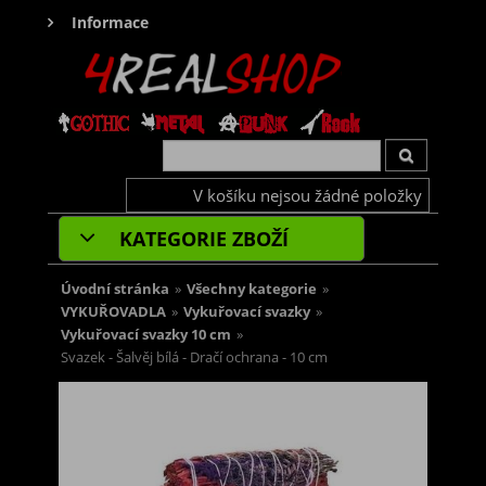
Informace
V košíku nejsou žádné položky
KATEGORIE ZBOŽÍ
Úvodní stránka
»
Všechny kategorie
»
VYKUŘOVADLA
»
Vykuřovací svazky
»
Vykuřovací svazky 10 cm
»
Svazek - Šalvěj bílá - Dračí ochrana - 10 cm