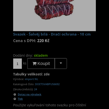
Svazek - Šalvěj bílá - Dračí ochrana - 10 cm
Cena s DPH:
220 Kč
Dodání dny:
skladem
ks
Koupit
Tabulky velikostí: zde
Výrobce:
import NL
Katalogové číslo:
DOETSVABPUS6692
Záruka (měsíců):
24
Dotaz na výrobek
Tisk
Použijte vykuřování tohoto svazku pro čištění