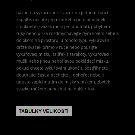
návod na vykuřování: svazek na jednom konci
zapalte, nechte jej rozhořet a poté plamínek
sfoukněte (svazek musí jen doutnat), pohybem
ruky nebo pírka rozdmýchávejte dým kolem sebe a
do okolního prostoru, u tohoto typu vykuřování
držte svazek přímo v ruce nebo použijte
vykuřovací misku, talířek z terakoty, vykuřovací
mušli nebo jinou nehořlavou odkládací misku,
pokud chcete vykuřování ukončit, odstřihnete
doutnající část a nechejte ji dohořet nebo ji
uduste zapíchnutím do misky s pískem, zbytek
svazku můžete ponechat na další rituál