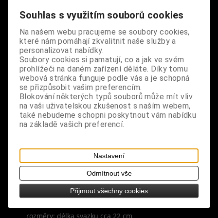
pocitu klidu a pro provonění vzduchu kafrovou
Souhlas s využitím souborů cookies
vůní šalvěje.
Na našem webu pracujeme se soubory cookies,
složení: přírodní sušené listy a stonky, provázek
které nám pomáhají zkvalitnit naše služby a
personalizovat nabídky.
popis: bílá šalvěj je jednou z nejposvátnějších
Soubory cookies si pamatují, co a jak ve svém
prohlížeči na daném zařízení děláte. Díky tomu
bylin původem z jihozápadu Spojených států a
webová stránka funguje podle vás a je schopná
severozápadního Mexika, tradičně používaná pro
se přizpůsobit vašim preferencím.
očistné a ochranné rituály, používá se k potlačení
Blokování některých typů souborů může mít vliv
negativní energie, posílení energie pozitivní, pro
na vaši uživatelskou zkušenost s naším webem,
také nebudeme schopni poskytnout vám nabídku
uvolnění mysli, relaxaci a odpočinku, při
na základě vašich preferencí.
vykuřování velmi rychle očistí a vydezinfikuje
nejen prostory, atmosféru, předměty a osoby od
negativních vlivů, ale také čakry a emoce,
Nastavení
vykuřování bílou šalvějí osvěží vzduch a přináší
úlevu při nachlazení a rýmě
Odmítnout vše
Přijmout všechny cookies
vůně: kafrová, bylinná, silná, intenzivní
rozměry: délka svazku cca 22 cm