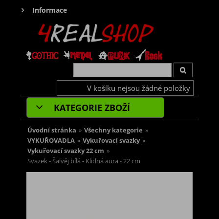
Informace
V košíku nejsou žádné položky
KATEGORIE ZBOŽÍ
Úvodní stránka
»
Všechny kategorie
»
VYKUŘOVADLA
»
Vykuřovací svazky
»
Vykuřovací svazky 22 cm
»
Svazek - Šalvěj bílá - Klidná aura - 22 cm