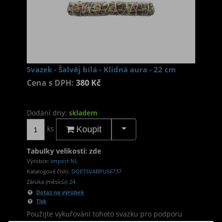
Svazek - Šalvěj bílá - Klidná aura - 22 cm
Cena s DPH:
380 Kč
Dodání dny:
skladem
ks
Koupit
Tabulky velikostí: zde
Výrobce:
import NL
Katalogové číslo:
DOETSVABPUS6737
Záruka (měsíců):
24
Dotaz na výrobek
Tisk
Použijte vykuřování tohoto svazku pro podporu