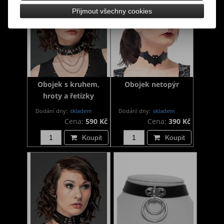
Přijmout všechny cookies
Obojek s kruhem,
Obojek netopýr
hroty a řetízky
Dodání dny:
skladem
Dodání dny:
skladem
Cena:
590 Kč
Cena:
390 Kč
Koupit
Koupit