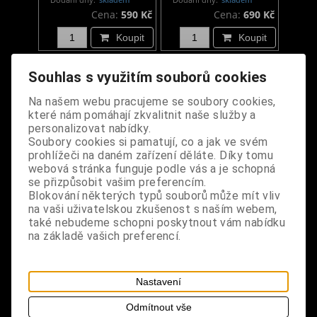
Cena:
590 Kč
Cena:
690 Kč
Koupit
Koupit
Souhlas s využitím souborů cookies
Na našem webu pracujeme se soubory cookies,
které nám pomáhají zkvalitnit naše služby a
personalizovat nabídky.
Soubory cookies si pamatují, co a jak ve svém
prohlížeči na daném zařízení děláte. Díky tomu
webová stránka funguje podle vás a je schopná
se přizpůsobit vašim preferencím.
Blokování některých typů souborů může mít vliv
Obojek s kruhem a
Obojek s hroty a
na vaši uživatelskou zkušenost s naším webem,
hroty
řetízky
také nebudeme schopni poskytnout vám nabídku
na základě vašich preferencí.
Dodání dny:
skladem
Dodání dny:
skladem
Cena:
590 Kč
Cena:
590 Kč
Koupit
Koupit
Nastavení
Odmítnout vše