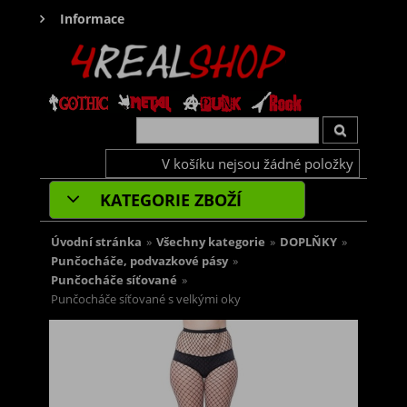
Informace
V košíku nejsou žádné položky
KATEGORIE ZBOŽÍ
Úvodní stránka
»
Všechny kategorie
»
DOPLŇKY
»
Punčocháče, podvazkové pásy
»
Punčocháče síťované
»
Punčocháče síťované s velkými oky