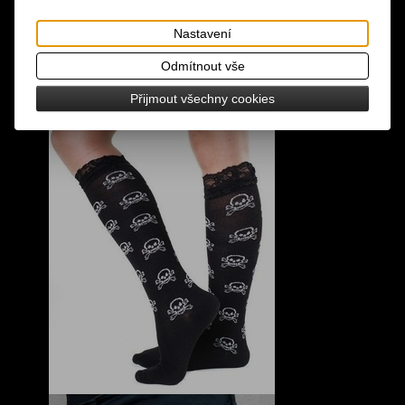
Nastavení
Odmítnout vše
Přijmout všechny cookies