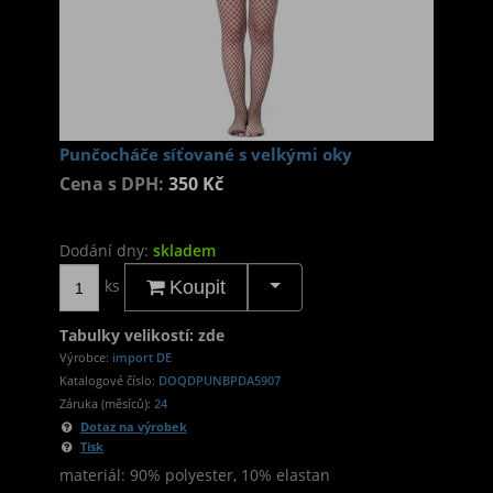
Punčocháče síťované s velkými oky
Cena s DPH:
350 Kč
Dodání dny:
skladem
ks
Koupit
Tabulky velikostí: zde
Výrobce:
import DE
Katalogové číslo:
DOQDPUNBPDA5907
Záruka (měsíců):
24
Dotaz na výrobek
Tisk
materiál: 90% polyester, 10% elastan