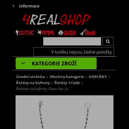
Informace
V košíku nejsou žádné položky
KATEGORIE ZBOŽÍ
Úvodní stránka
»
Všechny kategorie
»
DOPLŇKY
»
Řetězy na kalhoty
»
Řetězy 1-řadé
»
Řetízek na kalhoty Fleur De Lis