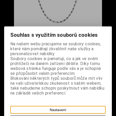
Řetízek na kalhoty Fleur De Lis
Souhlas s využitím souborů cookies
Cena s DPH:
440 Kč
Na našem webu pracujeme se soubory cookies,
které nám pomáhají zkvalitnit naše služby a
Dodání dny:
skladem
personalizovat nabídky.
Soubory cookies si pamatují, co a jak ve svém
ks
Koupit
prohlížeči na daném zařízení děláte. Díky tomu
webová stránka funguje podle vás a je schopná
se přizpůsobit vašim preferencím.
Tabulky velikostí: zde
Blokování některých typů souborů může mít vliv
Výrobce:
import DE
na vaši uživatelskou zkušenost s naším webem,
Katalogové číslo:
DOMBRETBPUS5836
také nebudeme schopni poskytnout vám nabídku
Záruka (měsíců):
24
na základě vašich preferencí.
Dotaz na výrobek
Tisk
materiál: kov
Nastavení