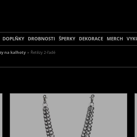
DOPLŇKY
DROBNOSTI
ŠPERKY
DEKORACE
MERCH
VYK
zy na kalhoty
»
Řetězy 2-řadé