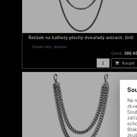
Řetízek na kalhoty plochý dvouřadý antracit. širší
Dodání dny:
skladem
Cena:
380 K
Koupit
Sou
Na 
zkva
Soub
zaří
scho
Blok
zku