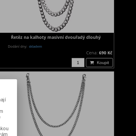
Řetěz na kalhoty masivní dvouřadý dlouhý
Dodání dny:
skladem
Cena:
690 Kč
Koupit
ají
ém
e
skou
 vám