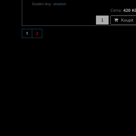
Dodání dny:
skladem
Cena:
420 K
Koupit
1
2
Informace