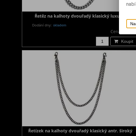
nabí
Řetěz na kalhoty dvouřadý klasický luxusní
Na
Dodání dny:
skladem
Cena:
650 K
Koupit
Řetízek na kalhoty dvouřadý klasický antr. široký