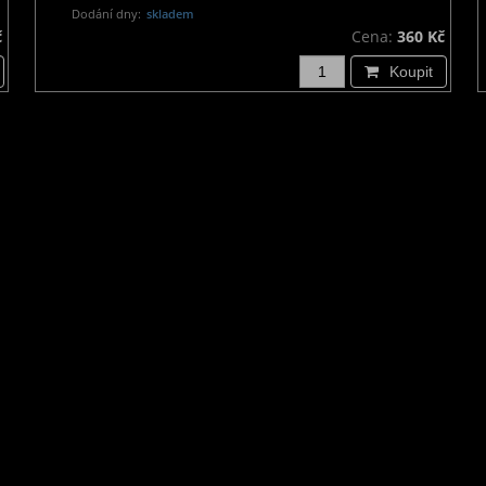
Dodání dny:
skladem
č
Cena:
360 Kč
Koupit
Odběr novinek