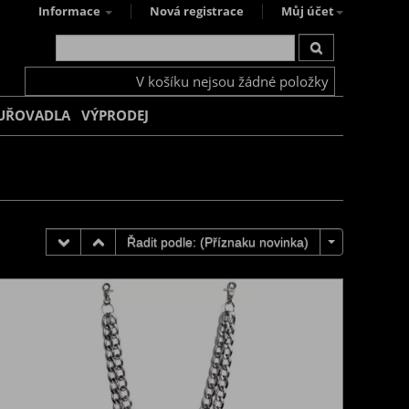
Informace
Nová registrace
Můj účet
V košíku nejsou žádné položky
UŘOVADLA
VÝPRODEJ
Řadit podle: (
Příznaku novinka
)