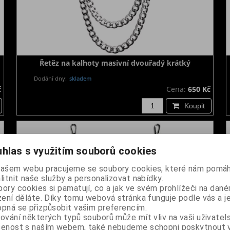
Řetěz na kalhoty masivní dvouřadý krátký
Dodání dny:
skladem
č
Cena:
650 Kč
Koupit
hlas s využitím souborů cookies
našem webu pracujeme se soubory cookies, které nám pomáh
litnit naše služby a personalizovat nabídky.
ory cookies si pamatují, co a jak ve svém prohlížeči na dan
zení děláte. Díky tomu webová stránka funguje podle vás a j
pná se přizpůsobit vašim preferencím.
ování některých typů souborů může mít vliv na vaši uživatel
šenost s naším webem, také nebudeme schopni poskytnout