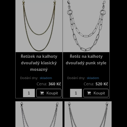
Řetízek na kalhoty
Řetěz na kalhoty
dvouřadý klasický
dvouřadý punk style
mosazný
Dodání dny:
skladem
Dodání dny:
skladem
Cena:
360 Kč
Cena:
520 Kč
Koupit
Koupit