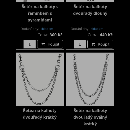
Řetěz na kalhoty s
Řetěz na kalhoty
řemínkem s
dvouřadý dlouhý
pyramidami
Dodání dny:
skladem
Dodání dny:
skladem
Cena:
360 Kč
Cena:
440 Kč
Koupit
Koupit
Řetěz na kalhoty
Řetěz na kalhoty
dvouřadý krátký
dvouřadý oválný
krátký