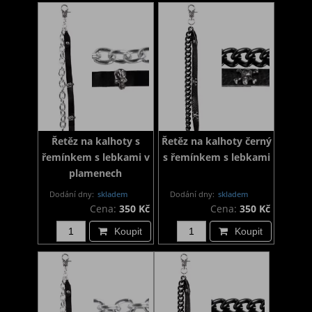
Řetěz na kalhoty s
Řetěz na kalhoty černý
řemínkem s lebkami v
s řemínkem s lebkami
plamenech
Dodání dny:
skladem
Dodání dny:
skladem
Cena:
350 Kč
Cena:
350 Kč
Koupit
Koupit