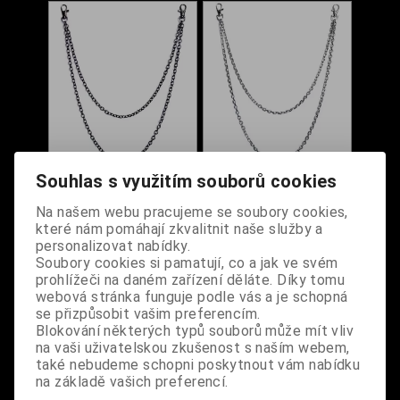
Souhlas s využitím souborů cookies
Řetízek na kalhoty
Řetízek na kalhoty
dvouřadý oválný
dvouřadý oválný style
Na našem webu pracujeme se soubory cookies,
antracitový
které nám pomáhají zkvalitnit naše služby a
personalizovat nabídky.
Dodání dny:
skladem
Dodání dny:
skladem
Soubory cookies si pamatují, co a jak ve svém
Cena:
360 Kč
Cena:
360 Kč
prohlížeči na daném zařízení děláte. Díky tomu
Koupit
Koupit
webová stránka funguje podle vás a je schopná
se přizpůsobit vašim preferencím.
Blokování některých typů souborů může mít vliv
na vaši uživatelskou zkušenost s naším webem,
také nebudeme schopni poskytnout vám nabídku
na základě vašich preferencí.