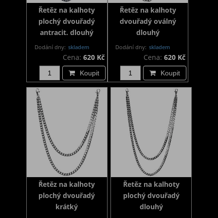
Řetěz na kalhoty
Řetěz na kalhoty
plochý dvouřadý
dvouřadý oválný
antracit. dlouhý
dlouhý
Dodání dny:
skladem
Dodání dny:
skladem
Cena:
620 Kč
Cena:
620 Kč
Koupit
Koupit
Řetěz na kalhoty
Řetěz na kalhoty
plochý dvouřadý
plochý dvouřadý
krátký
dlouhý