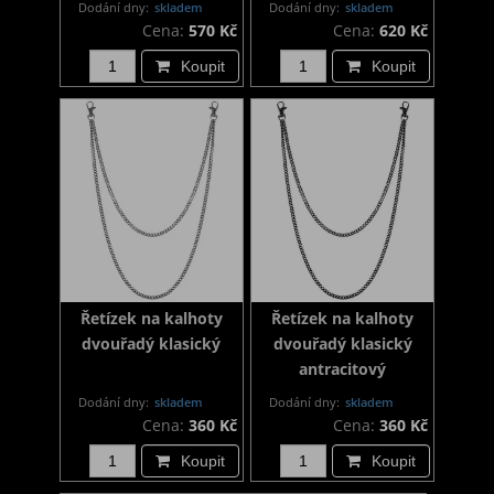
Dodání dny:
skladem
Dodání dny:
skladem
Cena:
570 Kč
Cena:
620 Kč
Koupit
Koupit
Řetízek na kalhoty
Řetízek na kalhoty
dvouřadý klasický
dvouřadý klasický
antracitový
Dodání dny:
skladem
Dodání dny:
skladem
Cena:
360 Kč
Cena:
360 Kč
Koupit
Koupit