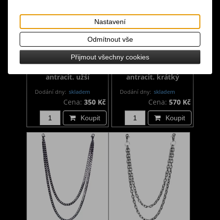
Nastavení
Odmítnout vše
Řetízek na kalhoty
Řetěz na kalhoty
Přijmout všechny cookies
plochý dvouřadý
plochý dvouřadý
antracit. užší
antracit. krátký
Dodání dny:
skladem
Dodání dny:
skladem
Cena:
350 Kč
Cena:
570 Kč
Koupit
Koupit