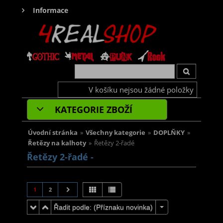
Informace
V košíku nejsou žádné položky
KATEGORIE ZBOŽÍ
Úvodní stránka
»
Všechny kategorie
»
DOPLŇKY
»
Řetězy na kalhoty
»
Řetězy 2-řadé
Řetězy 2-řadé -
1
2
Řadit podle: (
Příznaku novinka
)