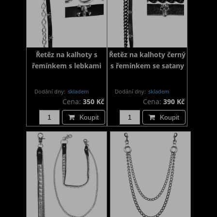
Řetěz na kalhoty s
Řetěz na kalhoty černý
řemínkem s lebkami
s řemínkem se satany
Dodání dny:
skladem
Dodání dny:
skladem
Cena:
350 Kč
Cena:
390 Kč
Koupit
Koupit