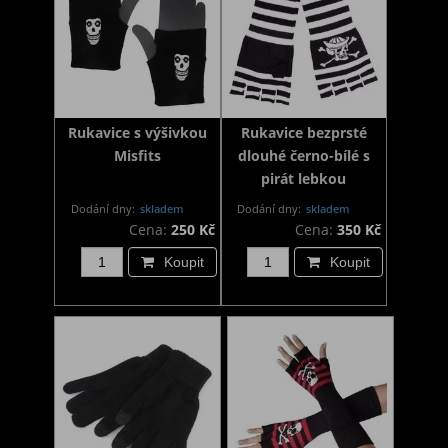
Rukavice s výšivkou
Rukavice bezprsté
Misfits
dlouhé černo-bílé s
pirát lebkou
Dodání dny:
skladem
Dodání dny:
skladem
Cena:
250 Kč
Cena:
350 Kč
Koupit
Koupit