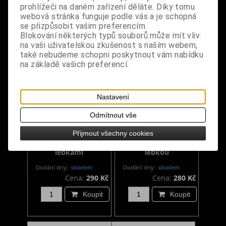
Koupit
Koupit
prohlížeči na daném zařízení děláte. Díky tomu
webová stránka funguje podle vás a je schopná
se přizpůsobit vašim preferencím.
Blokování některých typů souborů může mít vliv
na vaši uživatelskou zkušenost s naším webem,
také nebudeme schopni poskytnout vám nabídku
na základě vašich preferencí.
Nastavení
Odmítnout vše
Gotické rukavice s
Rukavice bezprsté s
Přijmout všechny cookies
bílými proužky a
červenými pruhy a
lebkami
lebkou
Dodání dny:
skladem
Dodání dny:
skladem
Cena:
290 Kč
Cena:
280 Kč
Koupit
Koupit