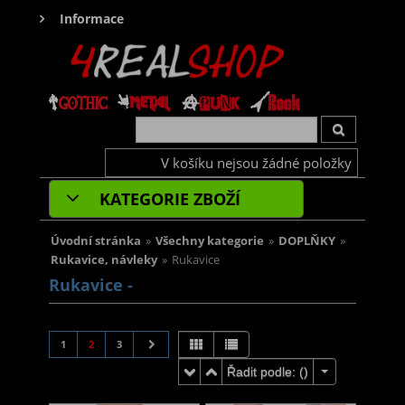
Informace
V košíku nejsou žádné položky
KATEGORIE ZBOŽÍ
Úvodní stránka
»
Všechny kategorie
»
DOPLŇKY
»
Rukavice, návleky
»
Rukavice
Rukavice -
1
2
3
Řadit podle: (
)