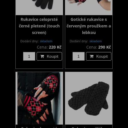
Rukavice celoprsté
Gotické rukavice s
černé pletené (touch
červeným proužkem a
screen)
lebkou
Dodání dny:
skladem
Dodání dny:
skladem
Cena:
220 Kč
Cena:
290 Kč
Koupit
Koupit