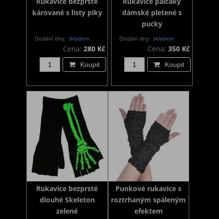
Rukavice bezprsté
Rukavice palčáky
kárované s listy piky
dámské pletené s
pucky
Dodání dny:
skladem
Dodání dny:
skladem
Cena:
280 Kč
Cena:
350 Kč
Koupit
Koupit
Rukavice bezprsté
Punkové rukavice s
dlouhé Skeleton
roztrhaným spáleným
zelené
efektem