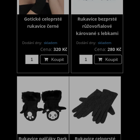
Gotické celoprsté
Rukavice bezprsté
rukavice černé
růžovofialové
kárované s lebkami
Dodání dny:
skladem
Dodání dny:
skladem
Cena:
320 Kč
Cena:
280 Kč
Koupit
Koupit
Rukavice palčáky Dark
Rukavice celoprsté