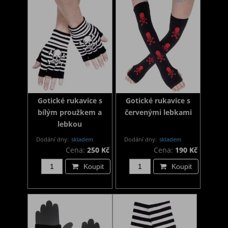
Gotické rukavice s
Gotické rukavice s
bílým proužkem a
červenými lebkami
lebkou
Dodání dny:
skladem
Dodání dny:
skladem
Cena:
250 Kč
Cena:
190 Kč
Koupit
Koupit