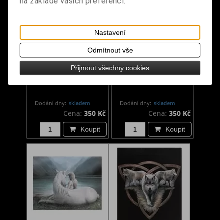
na základě vašich preferencí.
Nastavení
Odmítnout vše
Canvas - Spirit Guide
Canvas - Yule Angel
Přijmout všechny cookies
Dodání dny:
skladem
Dodání dny:
skladem
Cena:
350 Kč
Cena:
350 Kč
Koupit
Koupit