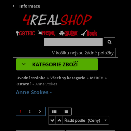
Informace
V košíku nejsou žádné položky
KATEGORIE ZBOŽÍ
Úvodní stránka
»
Všechny kategorie
»
MERCH
»
Ostatní
»
Anne Stokes
Anne Stokes -
1
2
Řadit podle: (
Ceny
)