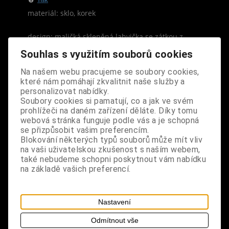
materiál: sklo, korek
design: maličká skleněná lahvička se zátkou z
korku na přípravu magických šperků, vhodná na
Souhlas s využitím souborů cookies
jakoukoli vaší neřest, hříšné požitky, malý dopis,
Na našem webu pracujeme se soubory cookies,
rostlinky, drobné korálky, jemný písek, úlomky
které nám pomáhají zkvalitnit naše služby a
minerálů či kamínky, 1 ks v balení
personalizovat nabídky.
Soubory cookies si pamatují, co a jak ve svém
rozměry: lahvička výška 2,5 cm, průměr 1,3 cm,
prohlížeči na daném zařízení děláte. Díky tomu
objem 1,5 ml
webová stránka funguje podle vás a je schopná
se přizpůsobit vašim preferencím.
Odkazy k výrobku
Blokování některých typů souborů může mít vliv
na vaši uživatelskou zkušenost s naším webem,
také nebudeme schopni poskytnout vám nabídku
na základě vašich preferencí.
S výrobkem se také prodává
Nastavení
Odmítnout vše