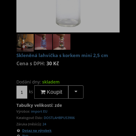
Skleněná lahvička s korkem mini 2,5 cm
Cena s DPH:
30 Kč
Dodání dny:
skladem
ks
Koupit
Tabulky velikostí: zde
Výrobce:
import EU
Katalogové číslo:
DOSTLAHBPUS3906
Záruka (měsíců):
24
Dotaz na výrobek
Tisk