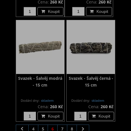
Cena:
260 Kč
Cena:
260 Kč
Koupit
Koupit
Svazek - Šalvěj modrá
Svazek - Šalvěj černá -
- 15 cm
15 cm
Dodání dny:
skladem
Dodání dny:
skladem
Cena:
260 Kč
Cena:
260 Kč
Koupit
Koupit
4
5
6
7
8