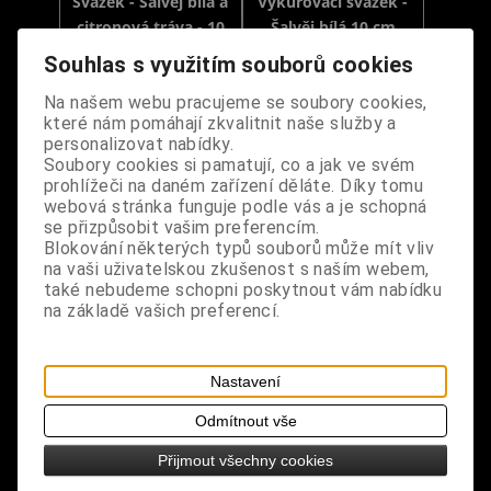
Svazek - Šalvěj bílá a
Vykuřovací svazek -
citronová tráva - 10
Šalvěj bílá 10 cm
cm
Souhlas s využitím souborů cookies
Dodání dny:
skladem
Dodání dny:
skladem
Na našem webu pracujeme se soubory cookies,
Cena:
200 Kč
Cena:
220 Kč
které nám pomáhají zkvalitnit naše služby a
personalizovat nabídky.
Koupit
Koupit
Soubory cookies si pamatují, co a jak ve svém
prohlížeči na daném zařízení děláte. Díky tomu
webová stránka funguje podle vás a je schopná
se přizpůsobit vašim preferencím.
Blokování některých typů souborů může mít vliv
na vaši uživatelskou zkušenost s naším webem,
také nebudeme schopni poskytnout vám nabídku
na základě vašich preferencí.
Nastavení
Svazek - Šalvěj bílá -
Svazek - Šalvěj bílá -
Dračí ochrana - 10 cm
Dračí láska - 10 cm
Odmítnout vše
Přijmout všechny cookies
Dodání dny:
skladem
Dodání dny:
skladem