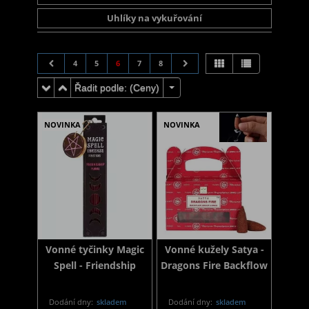
Uhlíky na vykuřování
4
5
6
7
8
Řadit podle: (
Ceny
)
NOVINKA
NOVINKA
Vonné tyčinky Magic
Vonné kužely Satya -
Spell - Friendship
Dragons Fire Backflow
Dodání dny:
skladem
Dodání dny:
skladem