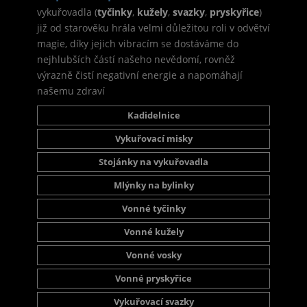
vykuřovadla (
tyčinky
,
kužely
,
svazky
,
pryskyřice
)
již od starověku hrála velmi důležitou roli v odvětví
magie, díky jejich vibracím se dostáváme do
nejhlubších částí našeho nevědomí, rovněž
výrazně čistí negativní energie a napomáhají
našemu zdraví
Kadidelnice
Vykuřovací misky
Stojánky na vykuřovadla
Mlýnky na bylinky
Vonné tyčinky
Vonné kužely
Vonné vosky
Vonné pryskyřice
Vykuřovací svazky