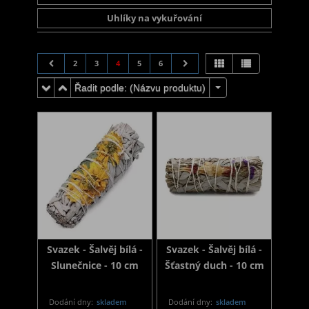
Uhlíky na vykuřování
2
3
4
5
6
Řadit podle: (
Názvu produktu
)
Svazek - Šalvěj bílá -
Svazek - Šalvěj bílá -
Slunečnice - 10 cm
Šťastný duch - 10 cm
Dodání dny:
skladem
Dodání dny:
skladem