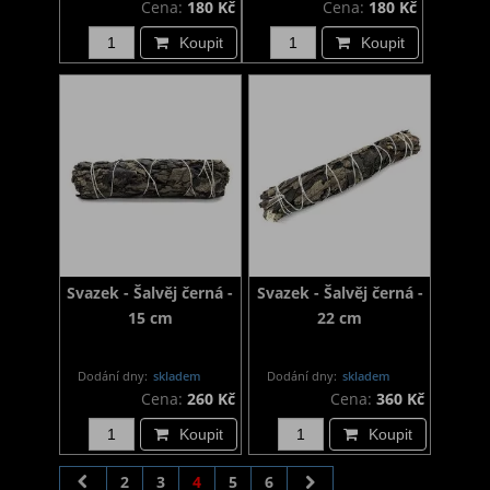
Cena:
180 Kč
Cena:
180 Kč
Koupit
Koupit
Svazek - Šalvěj černá -
Svazek - Šalvěj černá -
15 cm
22 cm
Dodání dny:
skladem
Dodání dny:
skladem
Cena:
260 Kč
Cena:
360 Kč
Koupit
Koupit
2
3
4
5
6