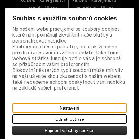
Svazek - Šalvěj bílá a
Svazek - Šalvěj bílá a
kopál - 10 cm
levandule - 10 cm
Souhlas s využitím souborů cookies
Dodání dny:
skladem
Dodání dny:
skladem
Na našem webu pracujeme se soubory cookies,
Cena:
180 Kč
Cena:
180 Kč
které nám pomáhají zkvalitnit naše služby a
personalizovat nabídky.
Koupit
Koupit
Soubory cookies si pamatují, co a jak ve svém
prohlížeči na daném zařízení děláte. Díky tomu
webová stránka funguje podle vás a je schopná
se přizpůsobit vašim preferencím.
Blokování některých typů souborů může mít vliv
na vaši uživatelskou zkušenost s naším webem,
také nebudeme schopni poskytnout vám nabídku
na základě vašich preferencí.
Nastavení
Svazek - Šalvěj bílá a
Svazek - Šalvěj bílá a
levandule - 22 cm
máta - 10 cm
Odmítnout vše
Přijmout všechny cookies
Dodání dny:
skladem
Dodání dny:
skladem